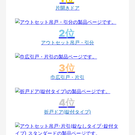
片開きドア
アウトセット吊戸・引分
巾広引戸・片引
折戸ドア(錠付タイプ)