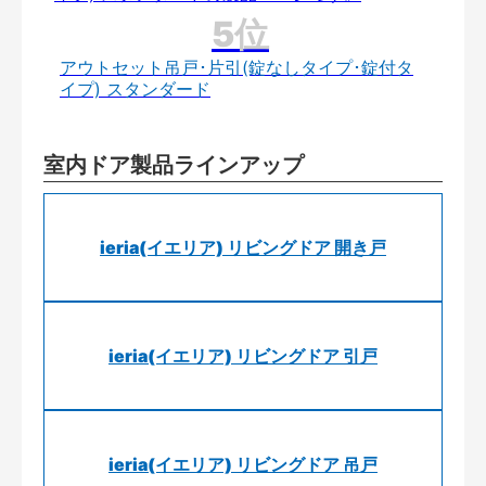
アウトセット吊戸･片引(錠なしタイプ･錠付タ
イプ) スタンダード
室内ドア製品ラインアップ
ieria(イエリア) リビングドア 開き戸
ieria(イエリア) リビングドア 引戸
ieria(イエリア) リビングドア 吊戸