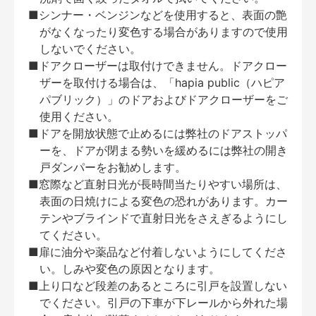
■シンナー・ベンジンなどを使用すると、表面の艶
がなくなったり変色する場合がありますので使用
しないでください。
■ドアクローザーは取付けできません。ドアクロー
ザーを取付ける場合は、「hapia public（ハピア
パブリック）」のドアおよびドアクローザーをご
使用ください。
■ドアを開放状態で止めるには弊社のドアストッパ
ーを、ドアが閉まる勢いを緩めるには弊社の開き
戸ダンパーをお勧めします。
■窓際など直射日光が長時間当たりやすい場所は、
表面の日焼けによる変色の恐れがあります。カー
テンやブラインドで直射日光をさえぎるようにし
てください。
■扉に油分や薬品など付着しないようにしてくださ
い。しみや変色の原因となります。
■上り口など段差のあるところに引戸を設置しない
でください。引戸の下車が下レールから外れた場