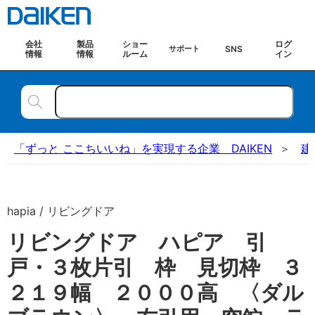
会社
製品
ショー
ログ
SNS
サポート
情報
情報
ルーム
イン
「ずっと ここちいいね」を実現する企業 DAIKEN
建
hapia / リビングドア
リビングドア ハピア 引
戸・３枚片引 枠 見切枠 ３
２１９幅 ２０００高 〈ダル