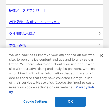
各種データダウンロード
WEB見積・各種シミュレーション
交換用部品の購入
修理・点検
We use cookies to improve your experience on our web
お問い合わせ
site, to personalize content and ads and to analyze our
traffic. We share information about your use of our web
ログイン
site with our advertising and analytics partners, who ma
y combine it with other information that you have provi
ded to them or that they have collected from your use
建築・設計関係者様向けサイト
of their services. Please click [Cookie Settings] to custo
mize your cookie settings on our website.
Privacy Poli
ユーザー登録サービス
cy
Cookie Settings
OK
WEB見積システム