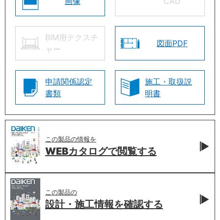
画像
CAD
BIM用テクスチ
図面PDF
ャー
申請関係認定
施工・取扱説
書類
明書
この製品の情報を
WEBカタログで
閲覧する
この製品の
設計・施工情報を
確認する