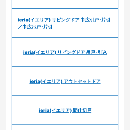
ieria(イエリア) リビングドア 巾広引戸･片引
／巾広吊戸･片引
ieria(イエリア) リビングドア 吊戸･引込
ieria(イエリア) アウトセットドア
ieria(イエリア) 間仕切戸