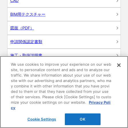
CAD
BIM用テクスチャー
図面（PDF）
申請関係認定書類
施工・取扱説明書
We use cookies to improve your experience on our web
動画
site, to personalize content and ads and to analyze our
traffic. We share information about your use of our web
site with our advertising and analytics partners, who ma
シミュレーションツール
y combine it with other information that you have provi
ded to them or that they have collected from your use
24時間換気システム〈エアスマート〉
of their services. Please click [Cookie Settings] to custo
簡易設計見積ソフト
mize your cookie settings on our website.
Privacy Poli
cy
R&Dセンター環境測定・分析サービス
Cookie Settings
OK
商品マスター申し込み