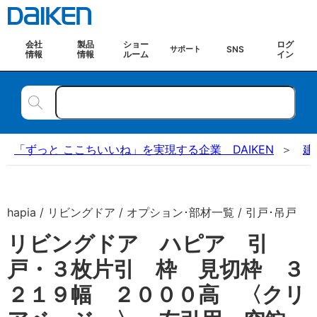
会社
製品
ショー
ログ
SNS
サポート
情報
情報
ルーム
イン
「ずっと ここちいいね」を実現する企業 DAIKEN
建
hapia / リビングドア / オプション･部材一覧 / 引戸･吊戸
リビングドア ハピア 引
戸・３枚片引 枠 見切枠 ３
２１９幅 ２０００高 〈クリ