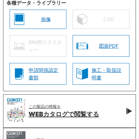
各種データ・ライブラリー
画像
CAD
BIM用テクスチ
図面PDF
ャー
申請関係認定
施工・取扱説
書類
明書
この製品の情報を
WEBカタログで
閲覧する