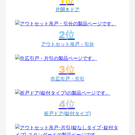
片開きドア
アウトセット吊戸・引分
巾広引戸・片引
折戸ドア(錠付タイプ)