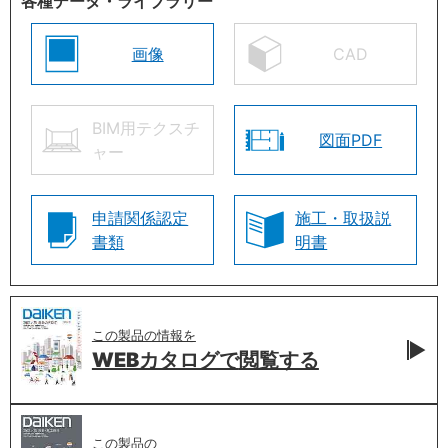
各種データ・ライブラリー
画像
CAD
BIM用テクスチ
図面PDF
ャー
申請関係認定
施工・取扱説
書類
明書
この製品の情報を
WEBカタログで
閲覧する
この製品の