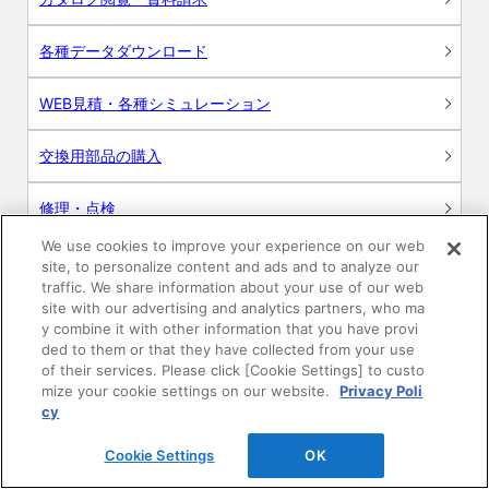
各種データダウンロード
WEB見積・各種シミュレーション
交換用部品の購入
修理・点検
We use cookies to improve your experience on our web
お問い合わせ
site, to personalize content and ads and to analyze our
traffic. We share information about your use of our web
ログイン
site with our advertising and analytics partners, who ma
y combine it with other information that you have provi
ded to them or that they have collected from your use
建築・設計関係者様向けサイト
of their services. Please click [Cookie Settings] to custo
mize your cookie settings on our website.
Privacy Poli
ユーザー登録サービス
cy
Cookie Settings
OK
WEB見積システム