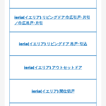
ieria(イエリア) リビングドア 巾広引戸･片引
／巾広吊戸･片引
ieria(イエリア) リビングドア 吊戸･引込
ieria(イエリア) アウトセットドア
ieria(イエリア) 間仕切戸