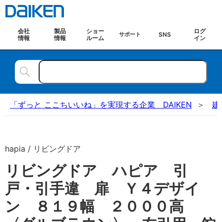
会社
製品
ショー
ログ
SNS
サポート
情報
情報
ルーム
イン
「ずっと ここちいいね」を実現する企業 DAIKEN
建
hapia / リビングドア
リビングドア ハピア 引
戸・引手違 扉 Ｙ４デザイ
ン ８１９幅 ２０００高