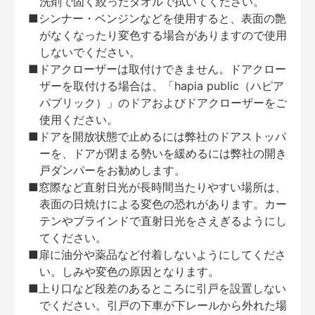
洗剤で固く絞ったタオルで拭いてください。
■シンナー・ベンジンなどを使用すると、表面の艶
がなくなったり変色する場合がありますので使用
しないでください。
■ドアクローザーは取付けできません。ドアクロー
ザーを取付ける場合は、「hapia public（ハピア
パブリック）」のドアおよびドアクローザーをご
使用ください。
■ドアを開放状態で止めるには弊社のドアストッパ
ーを、ドアが閉まる勢いを緩めるには弊社の開き
戸ダンパーをお勧めします。
■窓際など直射日光が長時間当たりやすい場所は、
表面の日焼けによる変色の恐れがあります。カー
テンやブラインドで直射日光をさえぎるようにし
てください。
■扉に油分や薬品など付着しないようにしてくださ
い。しみや変色の原因となります。
■上り口など段差のあるところに引戸を設置しない
でください。引戸の下車が下レールから外れた場