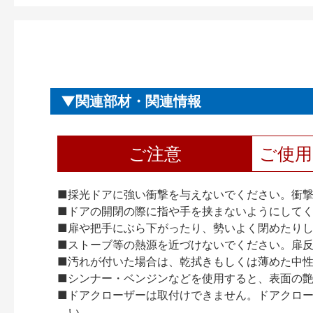
関連部材・関連情報
ご注意
ご使
■採光ドアに強い衝撃を与えないでください。衝
■ドアの開閉の際に指や手を挟まないようにして
■扉や把手にぶら下がったり、勢いよく閉めたり
■ストーブ等の熱源を近づけないでください。扉
■汚れが付いた場合は、乾拭きもしくは薄めた中
■シンナー・ベンジンなどを使用すると、表面の
■ドアクローザーは取付けできません。ドアクローザー
い。