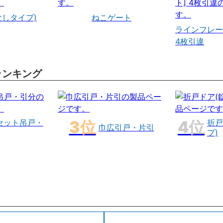
なしタイプ)
ねこゲート
ラインフレー
4枚引違
ランキング
セット吊戸・
折戸
巾広引戸・片引
プ)