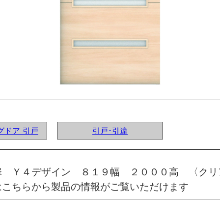
ングドア 引戸
引戸･引違
扉 Ｙ４デザイン ８１９幅 ２０００高 〈クリ
はこちらから製品の情報がご覧いただけます