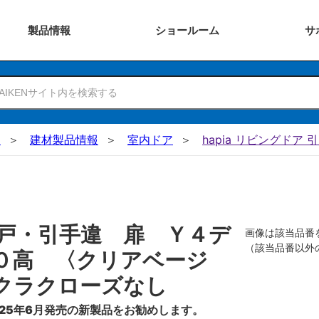
製品
情報
ショー
ルーム
サ
N
建材製品情報
室内ドア
hapia リビングドア 
戸・引手違 扉 Ｙ４デ
画像は該当品番
（該当品番以外
０高 〈クリアベージ
クラクローズなし
25年6月発売の新製品をお勧めします。