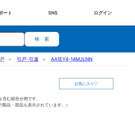
ポート
SNS
ログ
イン
検索
引戸
引戸･引違
AA1EY4-14MJLNN
お気に入り
を含む組合せ例です。
の製品・部品も表示されています。）