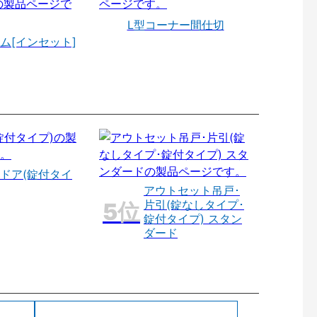
L型コーナー間仕切
ム[インセット]
ドア(錠付タイ
アウトセット吊戸･
片引(錠なしタイプ･
錠付タイプ) スタン
ダード