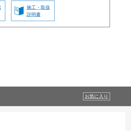
認
施工・取扱
説明書
お気に入り