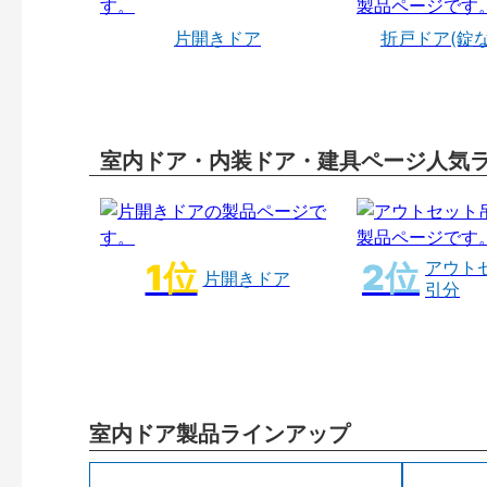
片開きドア
折戸ドア(錠
室内ドア・内装ドア・建具ページ人気
アウト
片開きドア
引分
室内ドア製品ラインアップ