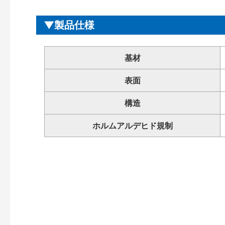
製品仕様
基材
表面
構造
ホルムアルデヒド規制