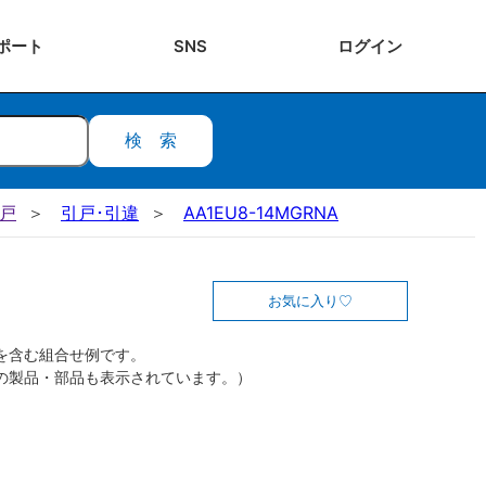
ポート
SNS
ログ
イン
検索
引戸
引戸･引違
AA1EU8-14MGRNA
お気に入り
を含む組合せ例です。
の製品・部品も表示されています。）