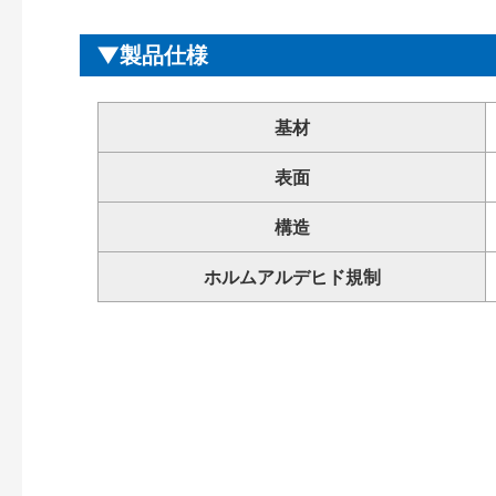
製品仕様
基材
表面
構造
ホルムアルデヒド規制