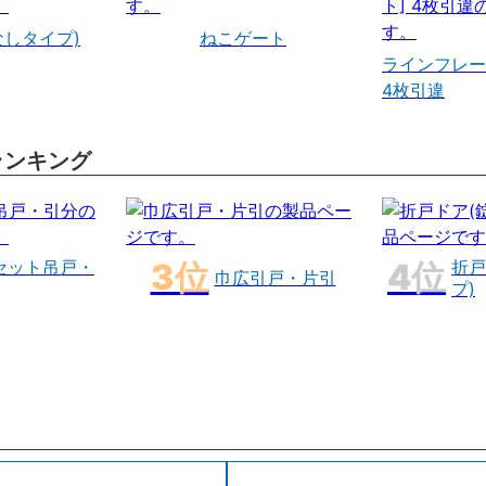
なしタイプ)
ねこゲート
ラインフレー
4枚引違
ランキング
セット吊戸・
折戸
巾広引戸・片引
プ)