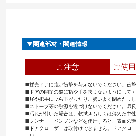
関連部材・関連情報
ご注意
ご使
■採光ドアに強い衝撃を与えないでください。衝
■ドアの開閉の際に指や手を挟まないようにして
■扉や把手にぶら下がったり、勢いよく閉めたり
■ストーブ等の熱源を近づけないでください。扉
■汚れが付いた場合は、乾拭きもしくは薄めた中
■シンナー・ベンジンなどを使用すると、表面の
■ドアクローザーは取付けできません。ドアクローザー
い。