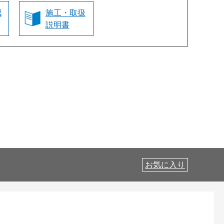
認
施工・取扱
説明書
お気に入り