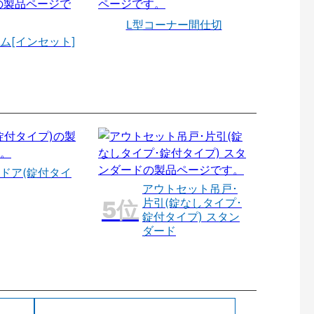
L型コーナー間仕切
ム[インセット]
ドア(錠付タイ
アウトセット吊戸･
片引(錠なしタイプ･
錠付タイプ) スタン
ダード