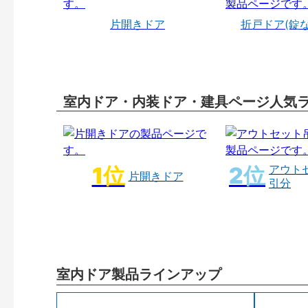
片開きドア
折戸ドア(錠
室内ドア・内装ドア・建具ページ人気
アウト
片開きドア
引分
室内ドア製品ラインアップ