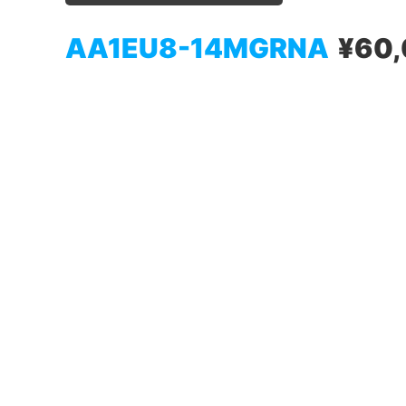
AA1EU8-14MGRNA
¥60