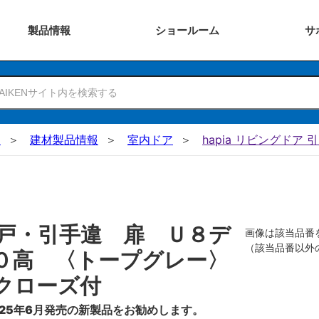
製品
情報
ショー
ルーム
サ
N
建材製品情報
室内ドア
hapia リビングドア 
戸・引手違 扉 Ｕ８デ
画像は該当品番
（該当品番以外
０高 〈トープグレー〉
クローズ付
25年6月発売の新製品をお勧めします。