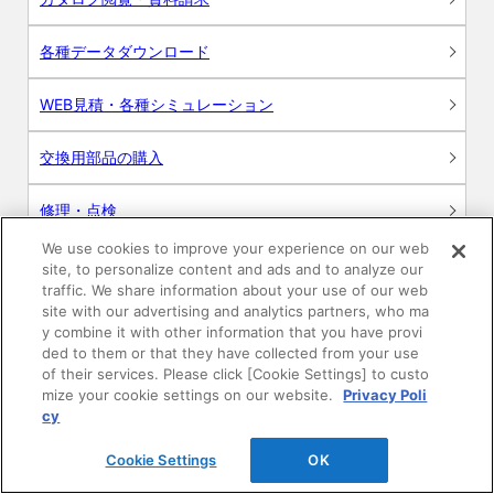
各種データダウンロード
WEB見積・各種シミュレーション
交換用部品の購入
修理・点検
We use cookies to improve your experience on our web
お問い合わせ
site, to personalize content and ads and to analyze our
traffic. We share information about your use of our web
ログイン
site with our advertising and analytics partners, who ma
y combine it with other information that you have provi
ded to them or that they have collected from your use
建築・設計関係者様向けサイト
of their services. Please click [Cookie Settings] to custo
mize your cookie settings on our website.
Privacy Poli
ユーザー登録サービス
cy
Cookie Settings
OK
WEB見積システム