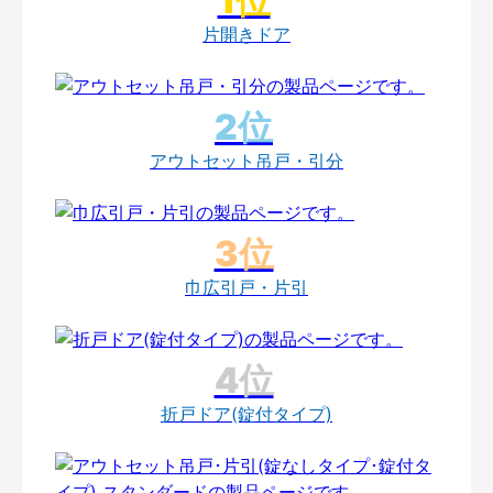
片開きドア
アウトセット吊戸・引分
巾広引戸・片引
折戸ドア(錠付タイプ)