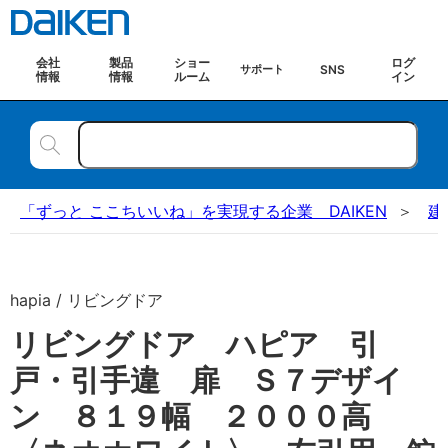
会社
製品
ショー
ログ
SNS
サポート
情報
情報
ルーム
イン
「ずっと ここちいいね」を実現する企業 DAIKEN
建
hapia / リビングドア
リビングドア ハピア 引
戸・引手違 扉 Ｓ７デザイ
ン ８１９幅 ２０００高