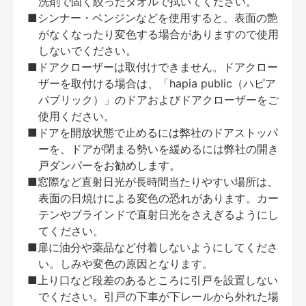
洗剤で固く絞ったタオルで拭いてください。
■シンナー・ベンジンなどを使用すると、表面の艶
がなくなったり変色する場合がありますので使用
しないでください。
■ドアクローザーは取付けできません。ドアクロー
ザーを取付ける場合は、「hapia public（ハピア
パブリック）」のドアおよびドアクローザーをご
使用ください。
■ドアを開放状態で止めるには弊社のドアストッパ
ーを、ドアが閉まる勢いを緩めるには弊社の開き
戸ダンパーをお勧めします。
■窓際など直射日光が長時間当たりやすい場所は、
表面の日焼けによる変色の恐れがあります。カー
テンやブラインドで直射日光をさえぎるようにし
てください。
■扉に油分や薬品など付着しないようにしてくださ
い。しみや変色の原因となります。
■上り口など段差のあるところに引戸を設置しない
でください。引戸の下車が下レールから外れた場