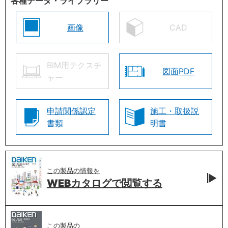
各種データ・ライブラリー
画像
CAD
BIM用テクスチ
図面PDF
ャー
申請関係認定
施工・取扱説
書類
明書
この製品の情報を
WEBカタログで
閲覧する
この製品の