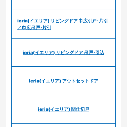
ieria(イエリア) リビングドア 巾広引戸･片引
／巾広吊戸･片引
ieria(イエリア) リビングドア 吊戸･引込
ieria(イエリア) アウトセットドア
ieria(イエリア) 間仕切戸