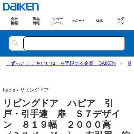
会社
製品
ショー
ログ
SNS
サポート
情報
情報
ルーム
イン
「ずっと ここちいいね」を実現する企業 DAIKEN
建
hapia / リビングドア
リビングドア ハピア 引
戸・引手違 扉 Ｓ７デザイ
ン ８１９幅 ２０００高