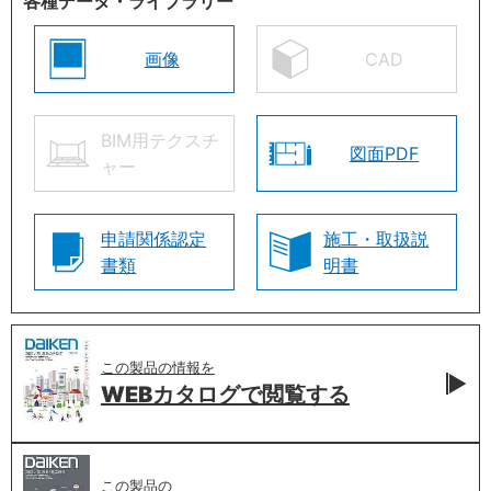
各種データ・ライブラリー
画像
CAD
BIM用テクスチ
図面PDF
ャー
申請関係認定
施工・取扱説
書類
明書
この製品の情報を
WEBカタログで
閲覧する
この製品の