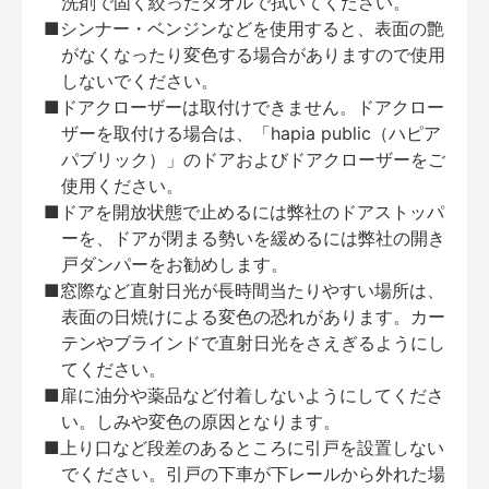
洗剤で固く絞ったタオルで拭いてください。
■シンナー・ベンジンなどを使用すると、表面の艶
がなくなったり変色する場合がありますので使用
しないでください。
■ドアクローザーは取付けできません。ドアクロー
ザーを取付ける場合は、「hapia public（ハピア
パブリック）」のドアおよびドアクローザーをご
使用ください。
■ドアを開放状態で止めるには弊社のドアストッパ
ーを、ドアが閉まる勢いを緩めるには弊社の開き
戸ダンパーをお勧めします。
■窓際など直射日光が長時間当たりやすい場所は、
表面の日焼けによる変色の恐れがあります。カー
テンやブラインドで直射日光をさえぎるようにし
てください。
■扉に油分や薬品など付着しないようにしてくださ
い。しみや変色の原因となります。
■上り口など段差のあるところに引戸を設置しない
でください。引戸の下車が下レールから外れた場