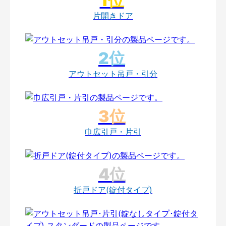
片開きドア
アウトセット吊戸・引分
巾広引戸・片引
折戸ドア(錠付タイプ)