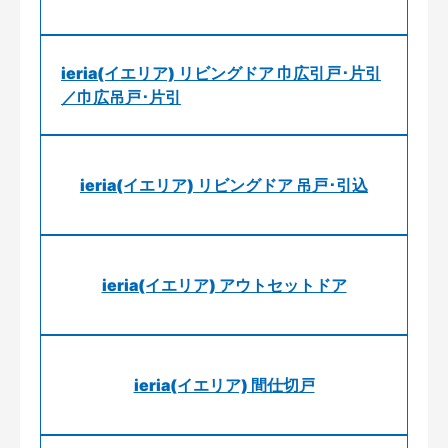
ieria(イエリア) リビングドア 巾広引戸･片引
／巾広吊戸･片引
ieria(イエリア) リビングドア 吊戸･引込
ieria(イエリア) アウトセットドア
ieria(イエリア) 間仕切戸