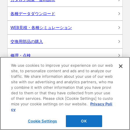
各種データダウンロード
WEB見積・各種シミュレーション
交換用部品の購入
修理・点検
We use cookies to improve your experience on our web
お問い合わせ
site, to personalize content and ads and to analyze our
traffic. We share information about your use of our web
ログイン
site with our advertising and analytics partners, who ma
y combine it with other information that you have provi
ded to them or that they have collected from your use
建築・設計関係者様向けサイト
of their services. Please click [Cookie Settings] to custo
mize your cookie settings on our website.
Privacy Poli
ユーザー登録サービス
cy
Cookie Settings
OK
WEB見積システム