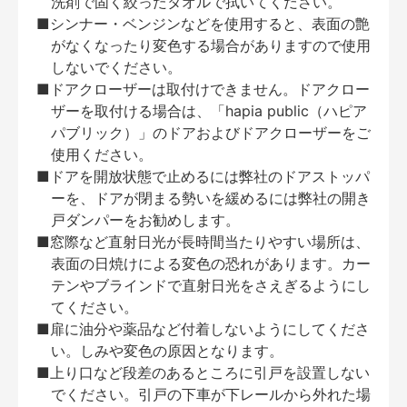
洗剤で固く絞ったタオルで拭いてください。
■シンナー・ベンジンなどを使用すると、表面の艶
がなくなったり変色する場合がありますので使用
しないでください。
■ドアクローザーは取付けできません。ドアクロー
ザーを取付ける場合は、「hapia public（ハピア
パブリック）」のドアおよびドアクローザーをご
使用ください。
■ドアを開放状態で止めるには弊社のドアストッパ
ーを、ドアが閉まる勢いを緩めるには弊社の開き
戸ダンパーをお勧めします。
■窓際など直射日光が長時間当たりやすい場所は、
表面の日焼けによる変色の恐れがあります。カー
テンやブラインドで直射日光をさえぎるようにし
てください。
■扉に油分や薬品など付着しないようにしてくださ
い。しみや変色の原因となります。
■上り口など段差のあるところに引戸を設置しない
でください。引戸の下車が下レールから外れた場