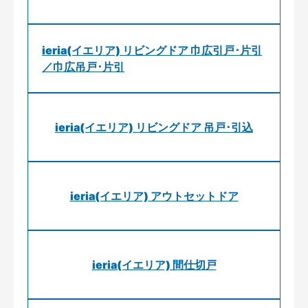
ieria(イエリア) リビングドア 巾広引戸･片引
／巾広吊戸･片引
ieria(イエリア) リビングドア 吊戸･引込
ieria(イエリア) アウトセットドア
ieria(イエリア) 間仕切戸