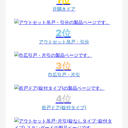
片開きドア
アウトセット吊戸・引分
巾広引戸・片引
折戸ドア(錠付タイプ)