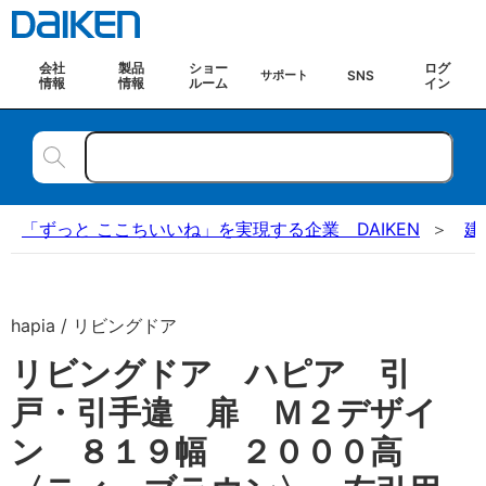
会社
製品
ショー
ログ
SNS
サポート
情報
情報
ルーム
イン
「ずっと ここちいいね」を実現する企業 DAIKEN
建
hapia / リビングドア
リビングドア ハピア 引
戸・引手違 扉 Ｍ２デザイ
ン ８１９幅 ２０００高