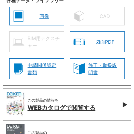
各種データ・ライブラリー
画像
CAD
BIM用テクスチ
図面PDF
ャー
申請関係認定
施工・取扱説
書類
明書
この製品の情報を
WEBカタログで
閲覧する
この製品の