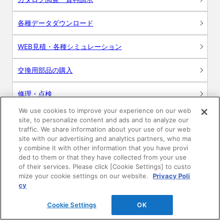
各種データダウンロード
WEB見積・各種シミュレーション
交換用部品の購入
修理・点検
We use cookies to improve your experience on our web
お問い合わせ
site, to personalize content and ads and to analyze our
traffic. We share information about your use of our web
ログイン
site with our advertising and analytics partners, who ma
y combine it with other information that you have provi
ded to them or that they have collected from your use
建築・設計関係者様向けサイト
of their services. Please click [Cookie Settings] to custo
mize your cookie settings on our website.
Privacy Poli
ユーザー登録サービス
cy
Cookie Settings
OK
WEB見積システム