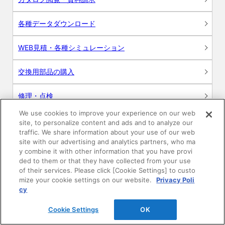
各種データダウンロード
WEB見積・各種シミュレーション
交換用部品の購入
修理・点検
We use cookies to improve your experience on our web
お問い合わせ
site, to personalize content and ads and to analyze our
traffic. We share information about your use of our web
ログイン
site with our advertising and analytics partners, who ma
y combine it with other information that you have provi
ded to them or that they have collected from your use
建築・設計関係者様向けサイト
of their services. Please click [Cookie Settings] to custo
mize your cookie settings on our website.
Privacy Poli
ユーザー登録サービス
cy
Cookie Settings
OK
WEB見積システム