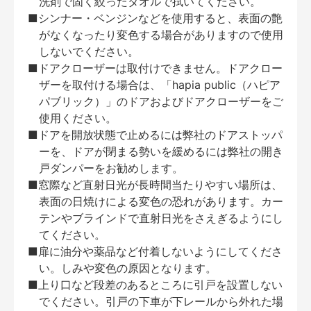
洗剤で固く絞ったタオルで拭いてください。
■シンナー・ベンジンなどを使用すると、表面の艶
がなくなったり変色する場合がありますので使用
しないでください。
■ドアクローザーは取付けできません。ドアクロー
ザーを取付ける場合は、「hapia public（ハピア
パブリック）」のドアおよびドアクローザーをご
使用ください。
■ドアを開放状態で止めるには弊社のドアストッパ
ーを、ドアが閉まる勢いを緩めるには弊社の開き
戸ダンパーをお勧めします。
■窓際など直射日光が長時間当たりやすい場所は、
表面の日焼けによる変色の恐れがあります。カー
テンやブラインドで直射日光をさえぎるようにし
てください。
■扉に油分や薬品など付着しないようにしてくださ
い。しみや変色の原因となります。
■上り口など段差のあるところに引戸を設置しない
でください。引戸の下車が下レールから外れた場