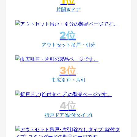
片開きドア
アウトセット吊戸・引分
巾広引戸・片引
折戸ドア(錠付タイプ)