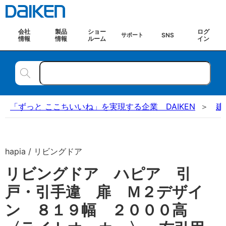
会社
製品
ショー
ログ
SNS
サポート
情報
情報
ルーム
イン
「ずっと ここちいいね」を実現する企業 DAIKEN
建
hapia / リビングドア
リビングドア ハピア 引
戸・引手違 扉 Ｍ２デザイ
ン ８１９幅 ２０００高