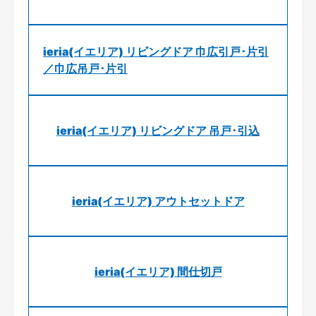
ieria(イエリア) リビングドア 巾広引戸･片引
／巾広吊戸･片引
ieria(イエリア) リビングドア 吊戸･引込
ieria(イエリア) アウトセットドア
ieria(イエリア) 間仕切戸