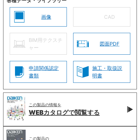
各種データ・ライブラリー
画像
CAD
BIM用テクスチ
図面PDF
ャー
申請関係認定
施工・取扱説
書類
明書
この製品の情報を
WEBカタログで
閲覧する
この製品の