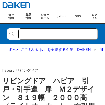
会社
製品
ショー
ログ
SNS
サポート
情報
情報
ルーム
イン
「ずっと ここちいいね」を実現する企業 DAIKEN
建
hapia / リビングドア
リビングドア ハピア 引
戸・引手違 扉 Ｍ２デザイ
ン ８１９幅 ２０００高