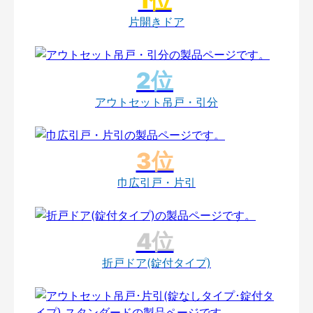
片開きドア
アウトセット吊戸・引分
巾広引戸・片引
折戸ドア(錠付タイプ)