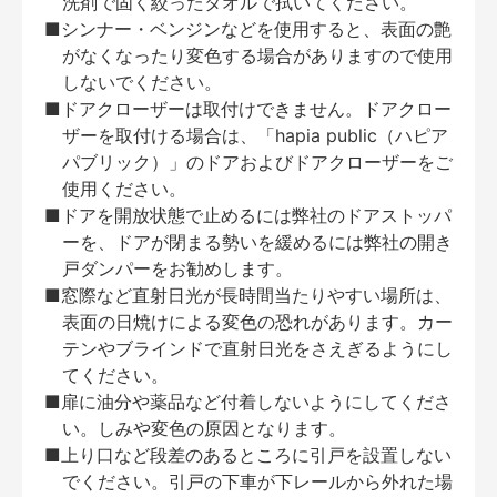
洗剤で固く絞ったタオルで拭いてください。
■シンナー・ベンジンなどを使用すると、表面の艶
がなくなったり変色する場合がありますので使用
しないでください。
■ドアクローザーは取付けできません。ドアクロー
ザーを取付ける場合は、「hapia public（ハピア
パブリック）」のドアおよびドアクローザーをご
使用ください。
■ドアを開放状態で止めるには弊社のドアストッパ
ーを、ドアが閉まる勢いを緩めるには弊社の開き
戸ダンパーをお勧めします。
■窓際など直射日光が長時間当たりやすい場所は、
表面の日焼けによる変色の恐れがあります。カー
テンやブラインドで直射日光をさえぎるようにし
てください。
■扉に油分や薬品など付着しないようにしてくださ
い。しみや変色の原因となります。
■上り口など段差のあるところに引戸を設置しない
でください。引戸の下車が下レールから外れた場