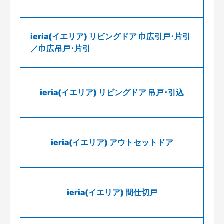
ieria(イエリア) リビングドア 巾広引戸･片引
／巾広吊戸･片引
ieria(イエリア) リビングドア 吊戸･引込
ieria(イエリア) アウトセットドア
ieria(イエリア) 間仕切戸