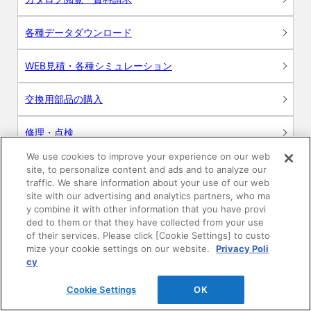
各種データダウンロード
WEB見積・各種シミュレーション
交換用部品の購入
修理・点検
We use cookies to improve your experience on our web
お問い合わせ
site, to personalize content and ads and to analyze our
traffic. We share information about your use of our web
ログイン
site with our advertising and analytics partners, who ma
y combine it with other information that you have provi
ded to them or that they have collected from your use
建築・設計関係者様向けサイト
of their services. Please click [Cookie Settings] to custo
mize your cookie settings on our website.
Privacy Poli
ユーザー登録サービス
cy
Cookie Settings
OK
WEB見積システム