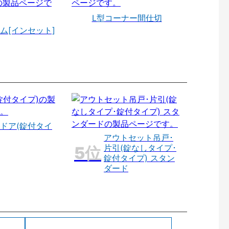
L型コーナー間仕切
ム[インセット]
ドア(錠付タイ
アウトセット吊戸･
片引(錠なしタイプ･
錠付タイプ) スタン
ダード