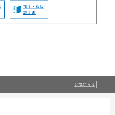
認
施工・取扱
説明書
お気に入り