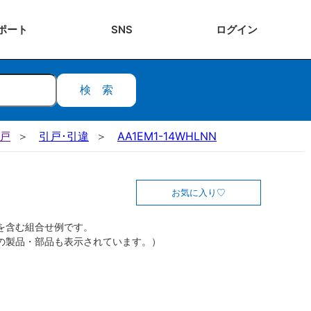
ポート
SNS
ログ
イン
検索
引戸
引戸･引違
AA1EM1-14WHLNN
お気に入り
を含む組合せ例です。
の製品・部品も表示されています。）