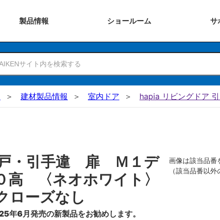
製品
情報
ショー
ルーム
サ
N
建材製品情報
室内ドア
hapia リビングドア 
戸・引手違 扉 Ｍ１デ
画像は該当品番
（該当品番以外
０高 〈ネオホワイト〉
クローズなし
25年6月発売の新製品をお勧めします。