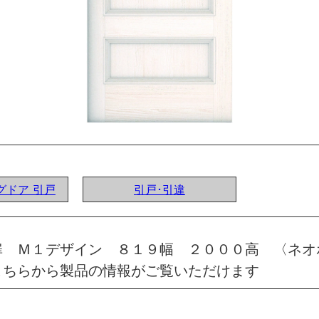
ングドア 引戸
引戸･引違
扉 Ｍ１デザイン ８１９幅 ２０００高 〈ネオ
こちらから製品の情報がご覧いただけます