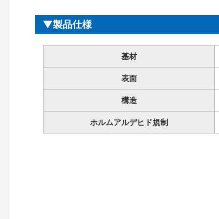
製品仕様
基材
表面
構造
ホルムアルデヒド規制