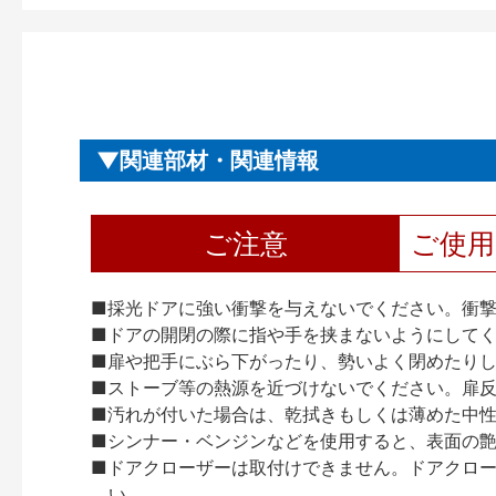
関連部材・関連情報
ご注意
ご使
■採光ドアに強い衝撃を与えないでください。衝
■ドアの開閉の際に指や手を挟まないようにして
■扉や把手にぶら下がったり、勢いよく閉めたり
■ストーブ等の熱源を近づけないでください。扉
■汚れが付いた場合は、乾拭きもしくは薄めた中
■シンナー・ベンジンなどを使用すると、表面の
■ドアクローザーは取付けできません。ドアクローザー
い。