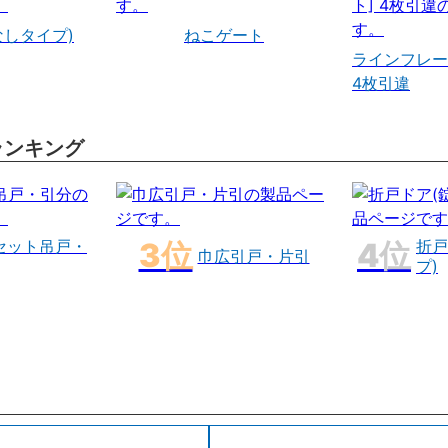
なしタイプ)
ねこゲート
ラインフレー
4枚引違
ランキング
セット吊戸・
折戸
巾広引戸・片引
プ)