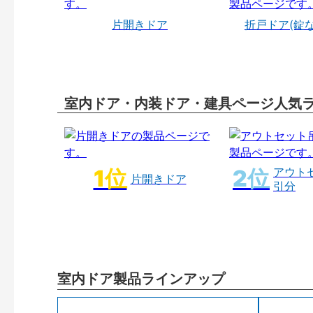
片開きドア
折戸ドア(錠
室内ドア・内装ドア・建具ページ人気
アウト
片開きドア
引分
室内ドア製品ラインアップ