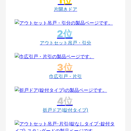
片開きドア
アウトセット吊戸・引分
巾広引戸・片引
折戸ドア(錠付タイプ)