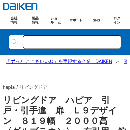
会社
製品
ショー
ログ
SNS
サポート
情報
情報
ルーム
イン
「ずっと ここちいいね」を実現する企業 DAIKEN
建
hapia / リビングドア
リビングドア ハピア 引
戸・引手違 扉 Ｌ９デザイ
ン ８１９幅 ２０００高