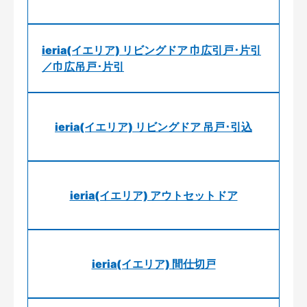
ieria(イエリア) リビングドア 巾広引戸･片引
／巾広吊戸･片引
ieria(イエリア) リビングドア 吊戸･引込
ieria(イエリア) アウトセットドア
ieria(イエリア) 間仕切戸