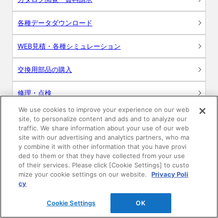
各種データダウンロード
WEB見積・各種シミュレーション
交換用部品の購入
修理・点検
We use cookies to improve your experience on our web
お問い合わせ
site, to personalize content and ads and to analyze our
traffic. We share information about your use of our web
ログイン
site with our advertising and analytics partners, who ma
y combine it with other information that you have provi
ded to them or that they have collected from your use
建築・設計関係者様向けサイト
of their services. Please click [Cookie Settings] to custo
mize your cookie settings on our website.
Privacy Poli
ユーザー登録サービス
cy
Cookie Settings
OK
WEB見積システム