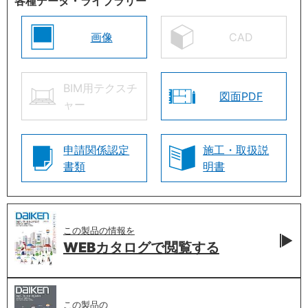
各種データ・ライブラリー
画像
CAD
BIM用テクスチ
図面PDF
ャー
申請関係認定
施工・取扱説
書類
明書
この製品の情報を
WEBカタログで
閲覧する
この製品の