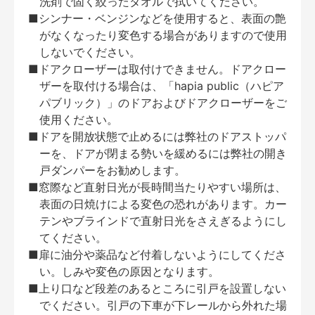
洗剤で固く絞ったタオルで拭いてください。
■シンナー・ベンジンなどを使用すると、表面の艶
がなくなったり変色する場合がありますので使用
しないでください。
■ドアクローザーは取付けできません。ドアクロー
ザーを取付ける場合は、「hapia public（ハピア
パブリック）」のドアおよびドアクローザーをご
使用ください。
■ドアを開放状態で止めるには弊社のドアストッパ
ーを、ドアが閉まる勢いを緩めるには弊社の開き
戸ダンパーをお勧めします。
■窓際など直射日光が長時間当たりやすい場所は、
表面の日焼けによる変色の恐れがあります。カー
テンやブラインドで直射日光をさえぎるようにし
てください。
■扉に油分や薬品など付着しないようにしてくださ
い。しみや変色の原因となります。
■上り口など段差のあるところに引戸を設置しない
でください。引戸の下車が下レールから外れた場