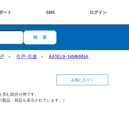
ポート
SNS
ログ
イン
検索
引戸
引戸･引違
AA1EL9-14MKRNA
お気に入り
を含む組合せ例です。
の製品・部品も表示されています。）