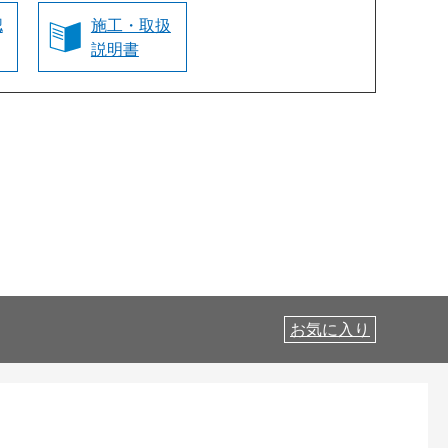
認
施工・取扱
説明書
お気に入り