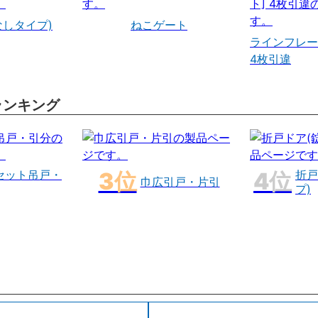
なしタイプ)
ねこゲート
ラインフレー
4枚引違
ランキング
セット吊戸・
折戸
巾広引戸・片引
プ)