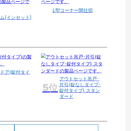
L型コーナー間仕切
ム[インセット]
ドア(錠付タイ
アウトセット吊戸･
片引(錠なしタイプ･
錠付タイプ) スタン
ダード