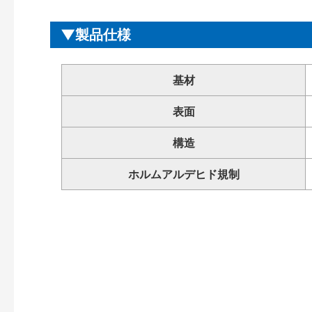
製品仕様
基材
表面
構造
ホルムアルデヒド規制