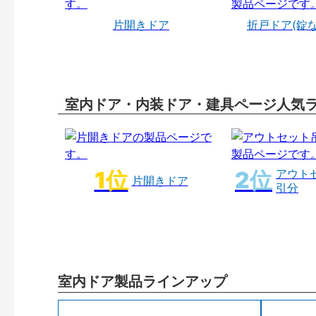
片開きドア
折戸ドア(錠
室内ドア・内装ドア・建具ページ人気
アウト
片開きドア
引分
室内ドア製品ラインアップ