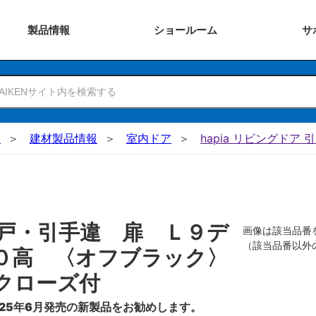
製品
情報
ショー
ルーム
サ
N
建材製品情報
室内ドア
hapia リビングドア 
戸・引手違 扉 Ｌ９デ
画像は該当品番
（該当品番以外
０高 〈オフブラック〉
クローズ付
25年6月発売の新製品をお勧めします。