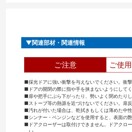
関連部材・関連情報
ご注意
ご使
■採光ドアに強い衝撃を与えないでください。衝
■ドアの開閉の際に指や手を挟まないようにして
■扉や把手にぶら下がったり、勢いよく閉めたり
■ストーブ等の熱源を近づけないでください。扉
■汚れが付いた場合は、乾拭きもしくは薄めた中
■シンナー・ベンジンなどを使用すると、表面の
■ドアクローザーは取付けできません。ドアクローザー
い。