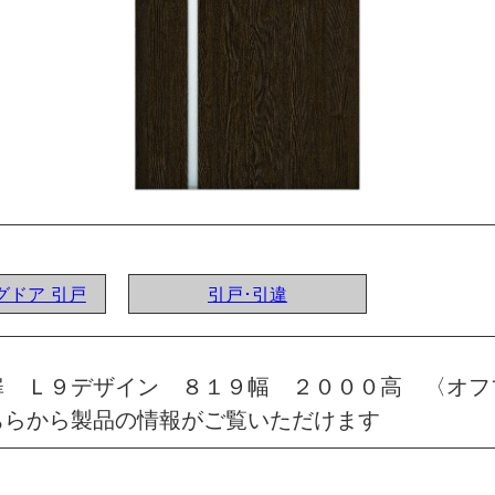
ングドア 引戸
引戸･引違
扉 Ｌ９デザイン ８１９幅 ２０００高 〈オフ
ちらから製品の情報がご覧いただけます