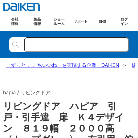
会社
製品
ショー
ログ
SNS
サポート
情報
情報
ルーム
イン
「ずっと ここちいいね」を実現する企業 DAIKEN
建
hapia / リビングドア
リビングドア ハピア 引
戸・引手違 扉 Ｋ４デザイ
ン ８１９幅 ２０００高