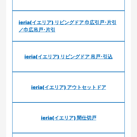
ieria(イエリア) リビングドア 巾広引戸･片引
／巾広吊戸･片引
ieria(イエリア) リビングドア 吊戸･引込
ieria(イエリア) アウトセットドア
ieria(イエリア) 間仕切戸