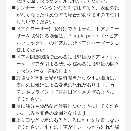
洗剤で固く絞ったタオルで拭いてください。
■シンナー・ベンジンなどを使用すると、表面の艶
がなくなったり変色する場合がありますので使用
しないでください。
■ドアクローザーは取付けできません。ドアクロー
ザーを取付ける場合は、「hapia public（ハピア
パブリック）」のドアおよびドアクローザーをご
使用ください。
■ドアを開放状態で止めるには弊社のドアストッパ
ーを、ドアが閉まる勢いを緩めるには弊社の開き
戸ダンパーをお勧めします。
■窓際など直射日光が長時間当たりやすい場所は、
表面の日焼けによる変色の恐れがあります。カー
テンやブラインドで直射日光をさえぎるようにし
てください。
■扉に油分や薬品など付着しないようにしてくださ
い。しみや変色の原因となります。
■上り口など段差のあるところに引戸を設置しない
でください。引戸の下車が下レールから外れた場