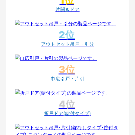
片開きドア
アウトセット吊戸・引分
巾広引戸・片引
折戸ドア(錠付タイプ)