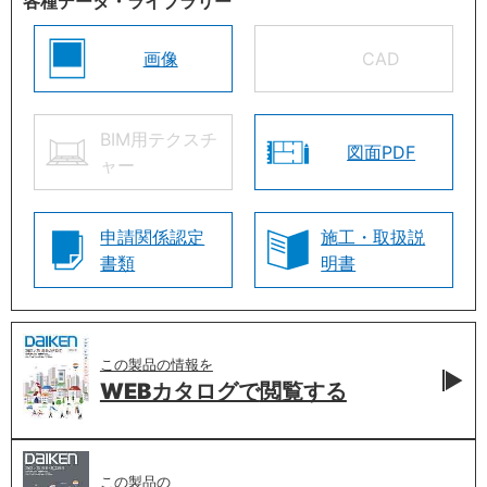
各種データ・ライブラリー
画像
CAD
BIM用テクスチ
図面PDF
ャー
申請関係認定
施工・取扱説
書類
明書
この製品の情報を
WEBカタログで
閲覧する
この製品の