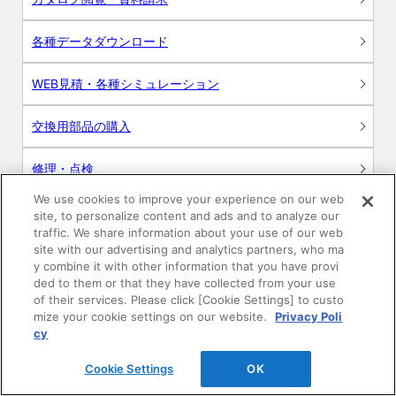
各種データダウンロード
WEB見積・各種シミュレーション
交換用部品の購入
修理・点検
We use cookies to improve your experience on our web
お問い合わせ
site, to personalize content and ads and to analyze our
traffic. We share information about your use of our web
ログイン
site with our advertising and analytics partners, who ma
y combine it with other information that you have provi
ded to them or that they have collected from your use
建築・設計関係者様向けサイト
of their services. Please click [Cookie Settings] to custo
mize your cookie settings on our website.
Privacy Poli
ユーザー登録サービス
cy
Cookie Settings
OK
WEB見積システム