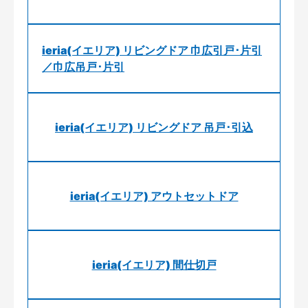
ieria(イエリア) リビングドア 巾広引戸･片引
／巾広吊戸･片引
ieria(イエリア) リビングドア 吊戸･引込
ieria(イエリア) アウトセットドア
ieria(イエリア) 間仕切戸