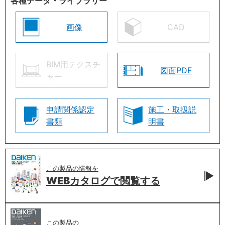
各種データ・ライブラリー
画像
CAD
BIM用テクスチ
図面PDF
ャー
申請関係認定
施工・取扱説
書類
明書
この製品の情報を
WEBカタログで
閲覧する
この製品の