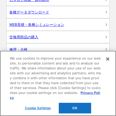
各種データダウンロード
WEB見積・各種シミュレーション
交換用部品の購入
修理・点検
We use cookies to improve your experience on our web
お問い合わせ
site, to personalize content and ads and to analyze our
traffic. We share information about your use of our web
ログイン
site with our advertising and analytics partners, who ma
y combine it with other information that you have provi
ded to them or that they have collected from your use
建築・設計関係者様向けサイト
of their services. Please click [Cookie Settings] to custo
mize your cookie settings on our website.
Privacy Poli
ユーザー登録サービス
cy
Cookie Settings
OK
WEB見積システム