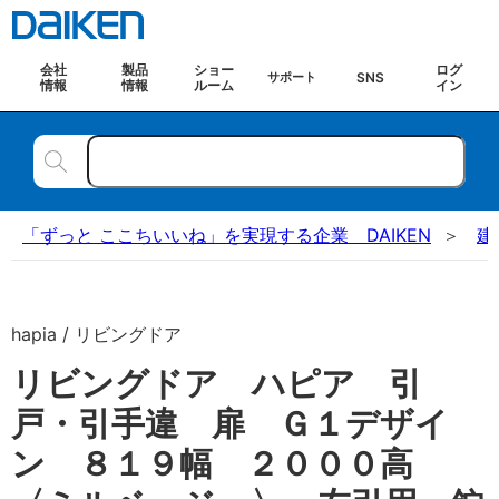
会社
製品
ショー
ログ
SNS
サポート
情報
情報
ルーム
イン
「ずっと ここちいいね」を実現する企業 DAIKEN
建
hapia / リビングドア
リビングドア ハピア 引
戸・引手違 扉 Ｇ１デザイ
ン ８１９幅 ２０００高