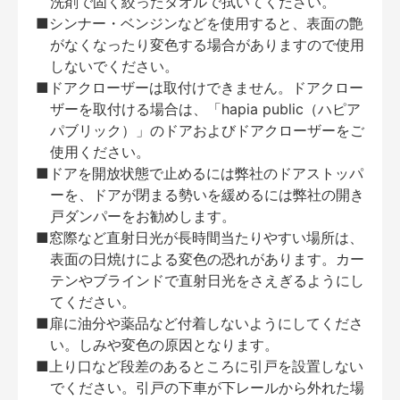
洗剤で固く絞ったタオルで拭いてください。
■シンナー・ベンジンなどを使用すると、表面の艶
がなくなったり変色する場合がありますので使用
しないでください。
■ドアクローザーは取付けできません。ドアクロー
ザーを取付ける場合は、「hapia public（ハピア
パブリック）」のドアおよびドアクローザーをご
使用ください。
■ドアを開放状態で止めるには弊社のドアストッパ
ーを、ドアが閉まる勢いを緩めるには弊社の開き
戸ダンパーをお勧めします。
■窓際など直射日光が長時間当たりやすい場所は、
表面の日焼けによる変色の恐れがあります。カー
テンやブラインドで直射日光をさえぎるようにし
てください。
■扉に油分や薬品など付着しないようにしてくださ
い。しみや変色の原因となります。
■上り口など段差のあるところに引戸を設置しない
でください。引戸の下車が下レールから外れた場