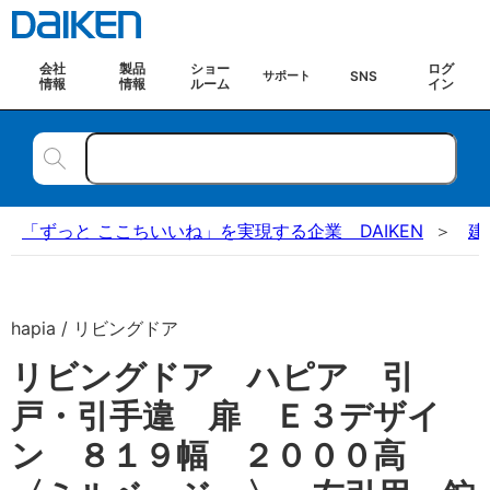
会社
製品
ショー
ログ
SNS
サポート
情報
情報
ルーム
イン
「ずっと ここちいいね」を実現する企業 DAIKEN
建
hapia / リビングドア
リビングドア ハピア 引
戸・引手違 扉 Ｅ３デザイ
ン ８１９幅 ２０００高