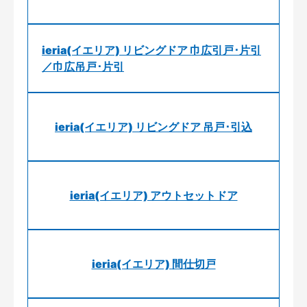
ieria(イエリア) リビングドア 巾広引戸･片引
／巾広吊戸･片引
ieria(イエリア) リビングドア 吊戸･引込
ieria(イエリア) アウトセットドア
ieria(イエリア) 間仕切戸