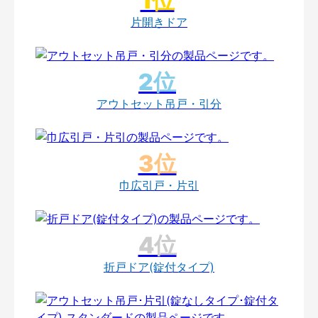
片開きドア
アウトセット吊戸・引分
巾広引戸・片引
折戸ドア(錠付タイプ)