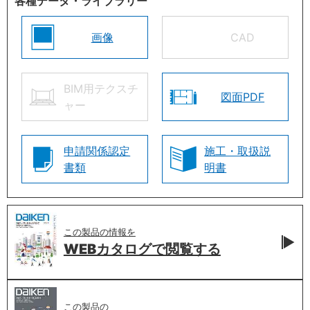
各種データ・ライブラリー
画像
CAD
BIM用テクスチ
図面PDF
ャー
申請関係認定
施工・取扱説
書類
明書
この製品の情報を
WEBカタログで
閲覧する
この製品の