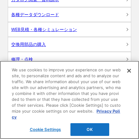
各種データダウンロード
WEB見積・各種シミュレーション
交換用部品の購入
修理・点検
We use cookies to improve your experience on our web
お問い合わせ
site, to personalize content and ads and to analyze our
traffic. We share information about your use of our web
ログイン
site with our advertising and analytics partners, who ma
y combine it with other information that you have provi
ded to them or that they have collected from your use
建築・設計関係者様向けサイト
of their services. Please click [Cookie Settings] to custo
mize your cookie settings on our website.
Privacy Poli
ユーザー登録サービス
cy
Cookie Settings
OK
WEB見積システム