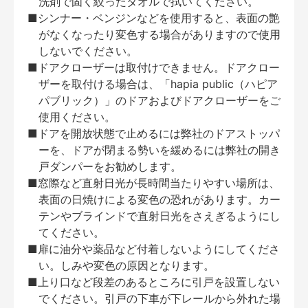
洗剤で固く絞ったタオルで拭いてください。
■シンナー・ベンジンなどを使用すると、表面の艶
がなくなったり変色する場合がありますので使用
しないでください。
■ドアクローザーは取付けできません。ドアクロー
ザーを取付ける場合は、「hapia public（ハピア
パブリック）」のドアおよびドアクローザーをご
使用ください。
■ドアを開放状態で止めるには弊社のドアストッパ
ーを、ドアが閉まる勢いを緩めるには弊社の開き
戸ダンパーをお勧めします。
■窓際など直射日光が長時間当たりやすい場所は、
表面の日焼けによる変色の恐れがあります。カー
テンやブラインドで直射日光をさえぎるようにし
てください。
■扉に油分や薬品など付着しないようにしてくださ
い。しみや変色の原因となります。
■上り口など段差のあるところに引戸を設置しない
でください。引戸の下車が下レールから外れた場