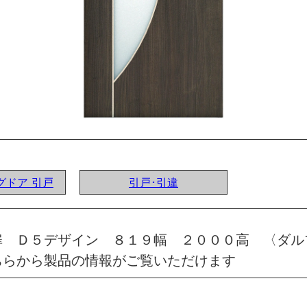
ングドア 引戸
引戸･引違
扉 Ｄ５デザイン ８１９幅 ２０００高 〈ダル
ちらから製品の情報がご覧いただけます