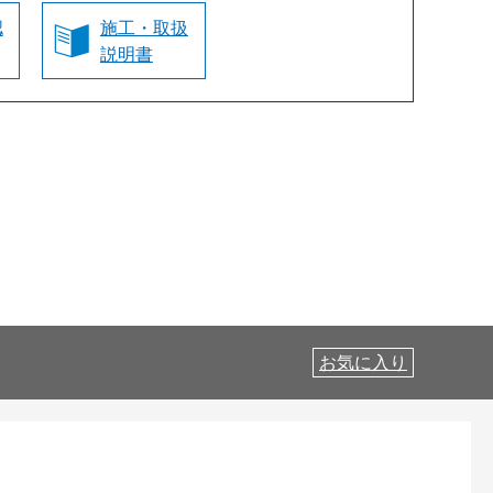
認
施工・取扱
説明書
お気に入り