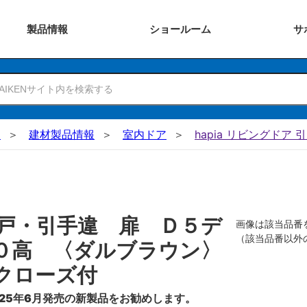
製品
情報
ショー
ルーム
サ
N
建材製品情報
室内ドア
hapia リビングドア 
戸・引手違 扉 Ｄ５デ
画像は該当品番
（該当品番以外
０高 〈ダルブラウン〉
クローズ付
25年6月発売の新製品をお勧めします。