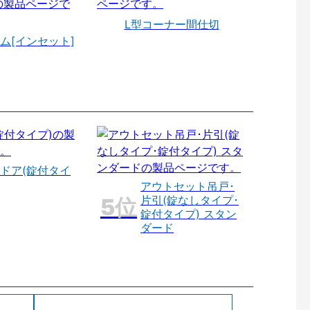
L型コーナー間仕切
ム[インセット]
ドア(錠付タイ
アウトセット吊戸･
片引(錠なしタイプ･
錠付タイプ) スタン
ダード