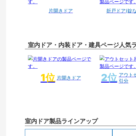
片開きドア
折戸ドア(錠
室内ドア・内装ドア・建具ページ人気
アウト
片開きドア
引分
室内ドア製品ラインアップ