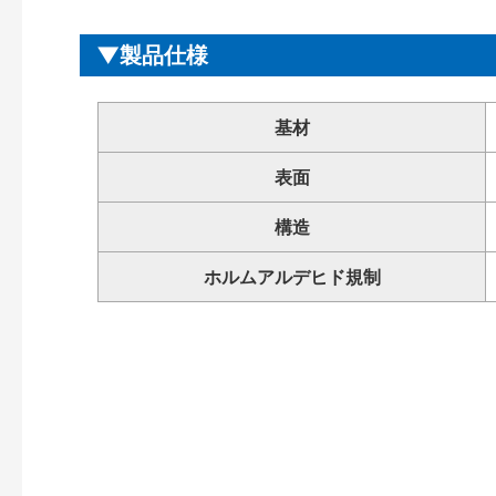
製品仕様
基材
表面
構造
ホルムアルデヒド規制