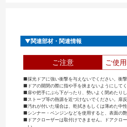
関連部材・関連情報
ご注意
ご使
■採光ドアに強い衝撃を与えないでください。衝
■ドアの開閉の際に指や手を挟まないようにして
■扉や把手にぶら下がったり、勢いよく閉めたり
■ストーブ等の熱源を近づけないでください。扉
■汚れが付いた場合は、乾拭きもしくは薄めた中
■シンナー・ベンジンなどを使用すると、表面の
■ドアクローザーは取付けできません。ドアクローザー
い。