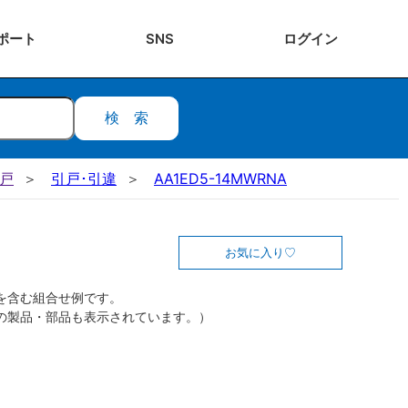
ポート
SNS
ログ
イン
検索
引戸
引戸･引違
AA1ED5-14MWRNA
お気に入り
を含む組合せ例です。
の製品・部品も表示されています。）