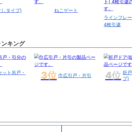
なしタイプ)
ねこゲート
ラインフレー
4枚引違
ランキング
セット吊戸・
折戸
巾広引戸・片引
プ)