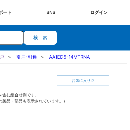
ポート
SNS
ログ
イン
検索
引戸
引戸･引違
AA1ED5-14MTRNA
お気に入り
を含む組合せ例です。
の製品・部品も表示されています。）