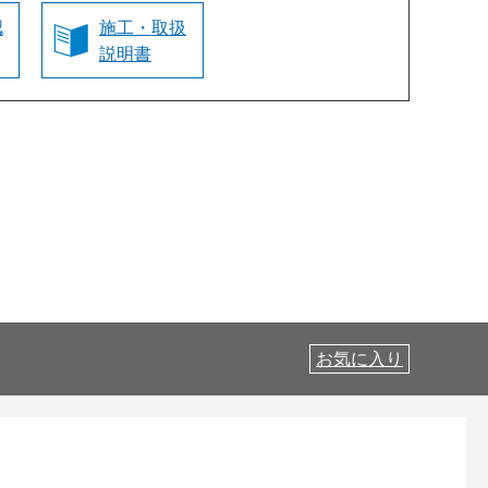
認
施工・取扱
説明書
お気に入り