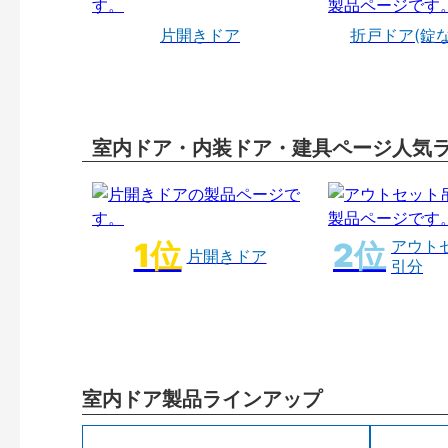
片開きドア
折戸ドア(錠
室内ドア・内装ドア・建具ページ人気
アウト
片開きドア
引分
室内ドア製品ラインアップ