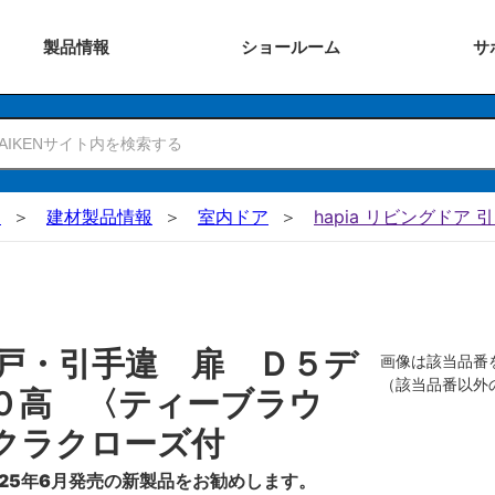
製品
情報
ショー
ルーム
サ
N
建材製品情報
室内ドア
hapia リビングドア 
戸・引手違 扉 Ｄ５デ
画像は該当品番
（該当品番以外
０高 〈ティーブラウ
クラクローズ付
25年6月発売の新製品をお勧めします。