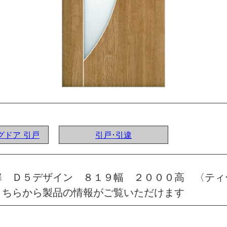
ングドア 引戸
引戸･引違
扉 Ｄ５デザイン ８１９幅 ２０００高 〈ティ
こちらから製品の情報がご覧いただけます