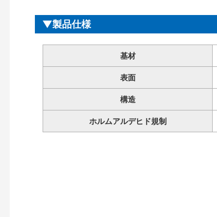
製品仕様
基材
表面
構造
ホルムアルデヒド規制