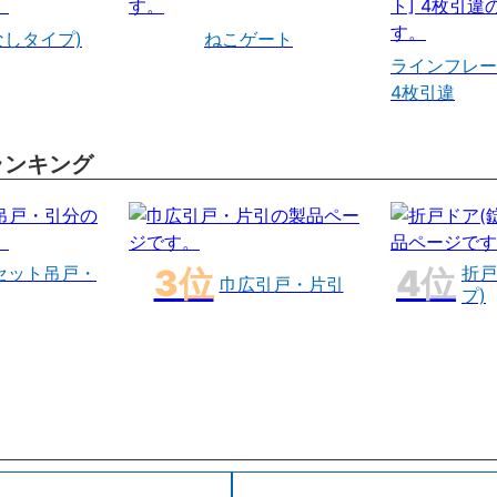
なしタイプ)
ねこゲート
ラインフレー
4枚引違
ランキング
セット吊戸・
折戸
巾広引戸・片引
プ)