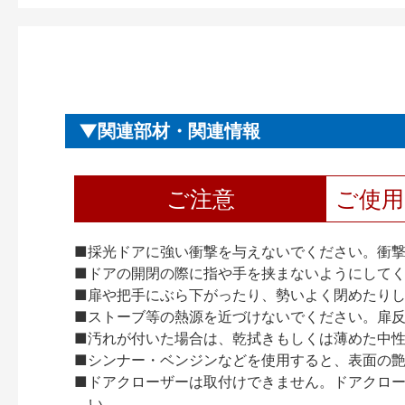
関連部材・関連情報
ご注意
ご使
■採光ドアに強い衝撃を与えないでください。衝
■ドアの開閉の際に指や手を挟まないようにして
■扉や把手にぶら下がったり、勢いよく閉めたり
■ストーブ等の熱源を近づけないでください。扉
■汚れが付いた場合は、乾拭きもしくは薄めた中
■シンナー・ベンジンなどを使用すると、表面の
■ドアクローザーは取付けできません。ドアクローザー
い。