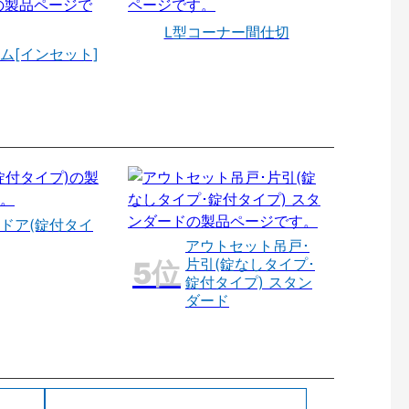
L型コーナー間仕切
ム[インセット]
ドア(錠付タイ
アウトセット吊戸･
片引(錠なしタイプ･
錠付タイプ) スタン
ダード