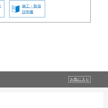
認
施工・取扱
説明書
お気に入り