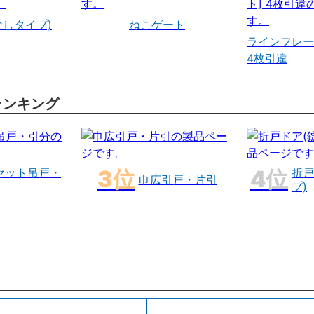
なしタイプ)
ねこゲート
ラインフレー
4枚引違
ランキング
セット吊戸・
折戸
巾広引戸・片引
プ)