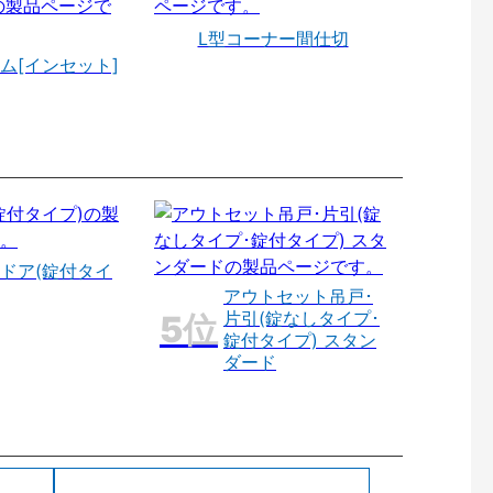
L型コーナー間仕切
ム[インセット]
ドア(錠付タイ
アウトセット吊戸･
片引(錠なしタイプ･
錠付タイプ) スタン
ダード