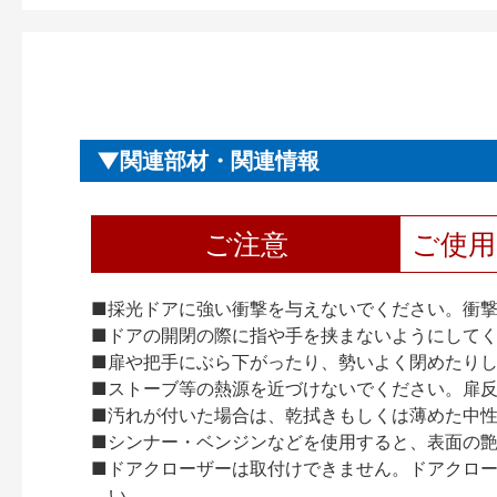
関連部材・関連情報
ご注意
ご使
■採光ドアに強い衝撃を与えないでください。衝
■ドアの開閉の際に指や手を挟まないようにして
■扉や把手にぶら下がったり、勢いよく閉めたり
■ストーブ等の熱源を近づけないでください。扉
■汚れが付いた場合は、乾拭きもしくは薄めた中
■シンナー・ベンジンなどを使用すると、表面の
■ドアクローザーは取付けできません。ドアクローザー
い。