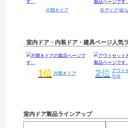
片開きドア
折戸ドア(錠
室内ドア・内装ドア・建具ページ人気
アウト
片開きドア
引分
室内ドア製品ラインアップ