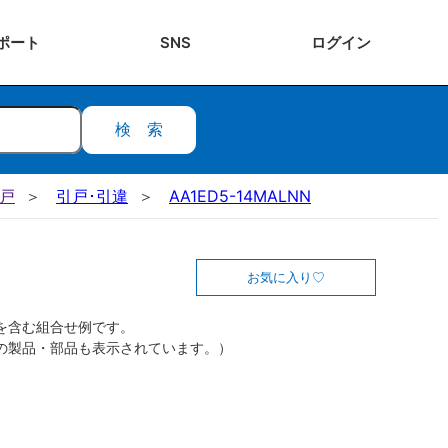
ポート
SNS
ログ
イン
検索
引戸
引戸･引違
AA1ED5-14MALNN
お気に入り
を含む組合せ例です。
の製品・部品も表示されています。）