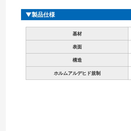
製品仕様
基材
表面
構造
ホルムアルデヒド規制