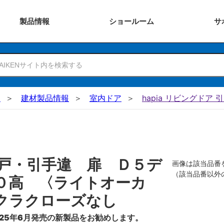
製品
情報
ショー
ルーム
サ
N
建材製品情報
室内ドア
hapia リビングドア 
戸・引手違 扉 Ｄ５デ
画像は該当品番
（該当品番以外
０高 〈ライトオーカ
クラクローズなし
25年6月発売の新製品をお勧めします。