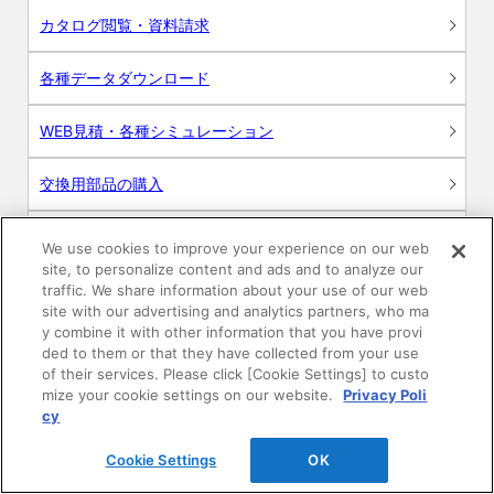
カタログ閲覧・資料請求
各種データダウンロード
WEB見積・各種シミュレーション
交換用部品の購入
修理・点検
We use cookies to improve your experience on our web
site, to personalize content and ads and to analyze our
お問い合わせ
traffic. We share information about your use of our web
site with our advertising and analytics partners, who ma
y combine it with other information that you have provi
ログイン
ded to them or that they have collected from your use
of their services. Please click [Cookie Settings] to custo
建築・設計関係者様向けサイト
mize your cookie settings on our website.
Privacy Poli
cy
ユーザー登録サービス
Cookie Settings
OK