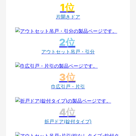
片開きドア
アウトセット吊戸・引分
巾広引戸・片引
折戸ドア(錠付タイプ)