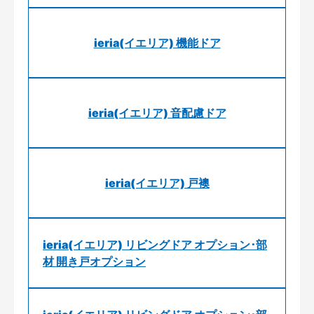
ieria(イエリア) 機能ドア
ieria(イエリア) 音配慮ドア
ieria(イエリア) 戸襖
ieria(イエリア) リビングドア オプション･部
材 開き戸オプション