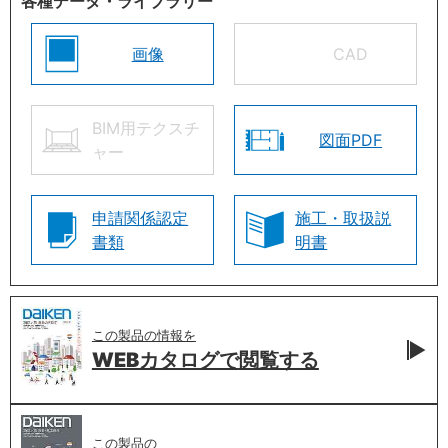
各種データ・ライブラリー
画像
CAD
BIM用テクスチ
図面PDF
ャー
申請関係認定
施工・取扱説
書類
明書
この製品の情報を
WEBカタログで
閲覧する
この製品の