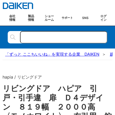
会社
製品
ショー
ログ
SNS
サポート
情報
情報
ルーム
イン
「ずっと ここちいいね」を実現する企業 DAIKEN
建
hapia / リビングドア
リビングドア ハピア 引
戸・引手違 扉 Ｄ４デザイ
ン ８１９幅 ２０００高