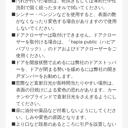
■汚れが付いた場合は、乾拭きもしくは薄めた中性
洗剤で固く絞ったタオルで拭いてください。
■シンナー・ベンジンなどを使用すると、表面の艶
がなくなったり変色する場合がありますので使用
しないでください。
■ドアクローザーは取付けできません。ドアクロー
ザーを取付ける場合は、「hapia public（ハピア
パブリック）」のドアおよびドアクローザーをご
使用ください。
■ドアを開放状態で止めるには弊社のドアストッパ
ーを、ドアが閉まる勢いを緩めるには弊社の開き
戸ダンパーをお勧めします。
■窓際など直射日光が長時間当たりやすい場所は、
表面の日焼けによる変色の恐れがあります。カー
テンやブラインドで直射日光をさえぎるようにし
てください。
■扉に油分や薬品など付着しないようにしてくださ
い。しみや変色の原因となります。
■上り口など段差のあるところに引戸を設置しない