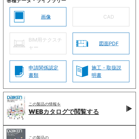
各種データ・ライブラリー
画像
CAD
BIM用テクスチ
図面PDF
ャー
申請関係認定
施工・取扱説
書類
明書
この製品の情報を
WEBカタログで
閲覧する
この製品の