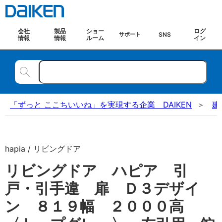
会社
製品
ショー
ログ
SNS
サポート
情報
情報
ルーム
イン
「ずっと ここちいいね」を実現する企業 DAIKEN
建
hapia / リビングドア
リビングドア ハピア 引
戸・引手違 扉 Ｄ３デザイ
ン ８１９幅 ２０００高