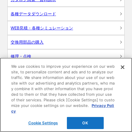
各種データダウンロード
WEB見積・各種シミュレーション
交換用部品の購入
修理・点検
We use cookies to improve your experience on our web
お問い合わせ
site, to personalize content and ads and to analyze our
traffic. We share information about your use of our web
ログイン
site with our advertising and analytics partners, who ma
y combine it with other information that you have provi
ded to them or that they have collected from your use
建築・設計関係者様向けサイト
of their services. Please click [Cookie Settings] to custo
mize your cookie settings on our website.
Privacy Poli
ユーザー登録サービス
cy
Cookie Settings
OK
WEB見積システム