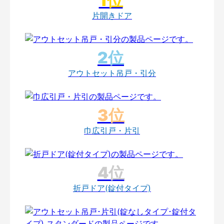
片開きドア
アウトセット吊戸・引分
巾広引戸・片引
折戸ドア(錠付タイプ)