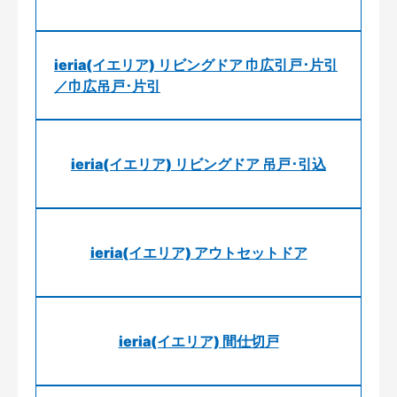
ieria(イエリア) リビングドア 巾広引戸･片引
／巾広吊戸･片引
ieria(イエリア) リビングドア 吊戸･引込
ieria(イエリア) アウトセットドア
ieria(イエリア) 間仕切戸