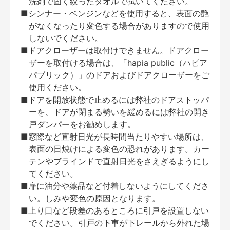
洗剤で固く絞ったタオルで拭いてください。
■シンナー・ベンジンなどを使用すると、表面の艶
がなくなったり変色する場合がありますので使用
しないでください。
■ドアクローザーは取付けできません。ドアクロー
ザーを取付ける場合は、「hapia public（ハピア
パブリック）」のドアおよびドアクローザーをご
使用ください。
■ドアを開放状態で止めるには弊社のドアストッパ
ーを、ドアが閉まる勢いを緩めるには弊社の開き
戸ダンパーをお勧めします。
■窓際など直射日光が長時間当たりやすい場所は、
表面の日焼けによる変色の恐れがあります。カー
テンやブラインドで直射日光をさえぎるようにし
てください。
■扉に油分や薬品など付着しないようにしてくださ
い。しみや変色の原因となります。
■上り口など段差のあるところに引戸を設置しない
でください。引戸の下車が下レールから外れた場