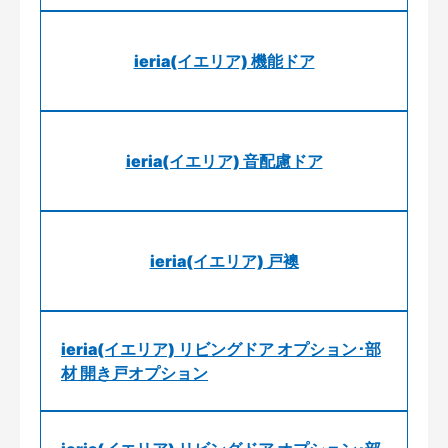
ieria(イエリア) 機能ドア
ieria(イエリア) 音配慮ドア
ieria(イエリア) 戸襖
ieria(イエリア) リビングドア オプション･部
材 開き戸オプション