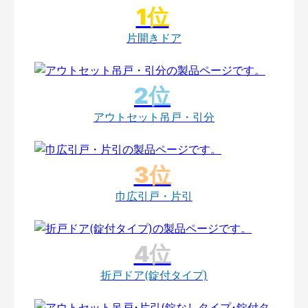
片開きドア
アウトセット吊戸・引分
巾広引戸・片引
折戸ドア(錠付タイプ)