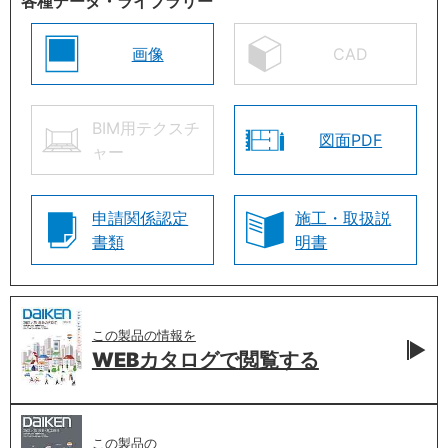
各種データ・ライブラリー
画像
CAD
BIM用テクスチ
図面PDF
ャー
申請関係認定
施工・取扱説
書類
明書
この製品の情報を
WEBカタログで
閲覧する
この製品の