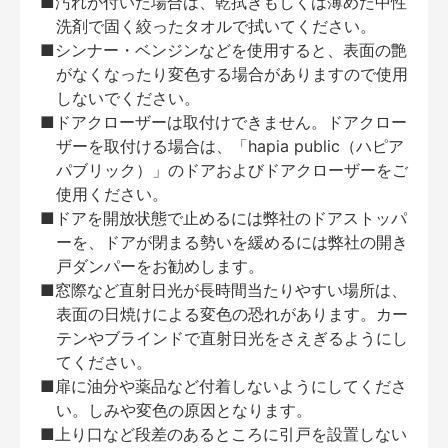
■汚れが付いた場合は、乾拭きもしくは薄めた中性
洗剤で固く絞ったタオルで拭いてください。
■シンナー・ベンジンなどを使用すると、表面の艶
がなくなったり変色する場合がありますので使用
しないでください。
■ドアクローザーは取付けできません。ドアクロー
ザーを取付ける場合は、「hapia public（ハピア
パブリック）」のドアおよびドアクローザーをご
使用ください。
■ドアを開放状態で止めるには弊社のドアストッパ
ーを、ドアが閉まる勢いを緩めるには弊社の開き
戸ダンパーをお勧めします。
■窓際など直射日光が長時間当たりやすい場所は、
表面の日焼けによる変色の恐れがあります。カー
テンやブラインドで直射日光をさえぎるようにし
てください。
■扉に油分や薬品など付着しないようにしてくださ
い。しみや変色の原因となります。
■上り口など段差のあるところに引戸を設置しない