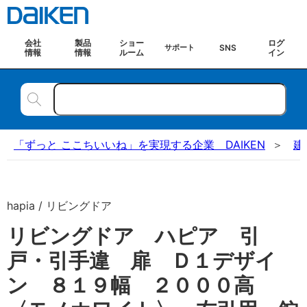
会社
製品
ショー
ログ
SNS
サポート
情報
情報
ルーム
イン
「ずっと ここちいいね」を実現する企業 DAIKEN
建
hapia / リビングドア
リビングドア ハピア 引
戸・引手違 扉 Ｄ１デザイ
ン ８１９幅 ２０００高