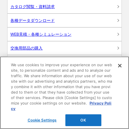
カタログ閲覧・資料請求
各種データダウンロード
WEB見積・各種シミュレーション
交換用部品の購入
修理・点検
We use cookies to improve your experience on our web
site, to personalize content and ads and to analyze our
お問い合わせ
traffic. We share information about your use of our web
site with our advertising and analytics partners, who ma
y combine it with other information that you have provi
ログイン
ded to them or that they have collected from your use
of their services. Please click [Cookie Settings] to custo
建築・設計関係者様向けサイト
mize your cookie settings on our website.
Privacy Poli
cy
ユーザー登録サービス
Cookie Settings
OK