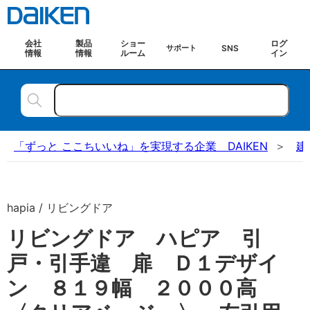
会社
製品
ショー
ログ
SNS
サポート
情報
情報
ルーム
イン
「ずっと ここちいいね」を実現する企業 DAIKEN
建
hapia / リビングドア
リビングドア ハピア 引
戸・引手違 扉 Ｄ１デザイ
ン ８１９幅 ２０００高