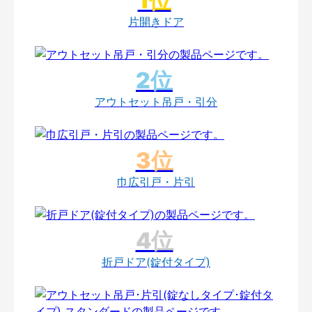
片開きドア
アウトセット吊戸・引分
巾広引戸・片引
折戸ドア(錠付タイプ)