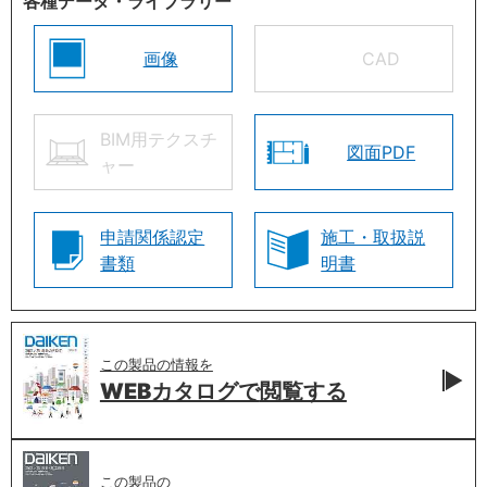
各種データ・ライブラリー
画像
CAD
BIM用テクスチ
図面PDF
ャー
申請関係認定
施工・取扱説
書類
明書
この製品の情報を
WEBカタログで
閲覧する
この製品の