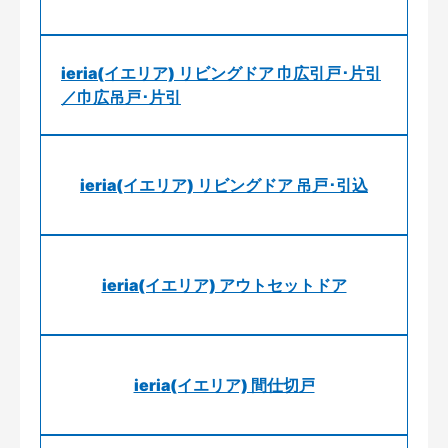
ieria(イエリア) リビングドア 巾広引戸･片引
／巾広吊戸･片引
ieria(イエリア) リビングドア 吊戸･引込
ieria(イエリア) アウトセットドア
ieria(イエリア) 間仕切戸