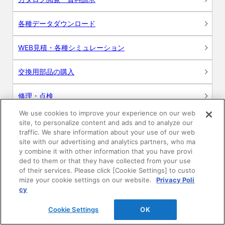
各種データダウンロード
WEB見積・各種シミュレーション
交換用部品の購入
修理・点検
We use cookies to improve your experience on our web
お問い合わせ
site, to personalize content and ads and to analyze our
traffic. We share information about your use of our web
ログイン
site with our advertising and analytics partners, who ma
y combine it with other information that you have provi
ded to them or that they have collected from your use
建築・設計関係者様向けサイト
of their services. Please click [Cookie Settings] to custo
mize your cookie settings on our website.
Privacy Poli
ユーザー登録サービス
cy
Cookie Settings
OK
WEB見積システム