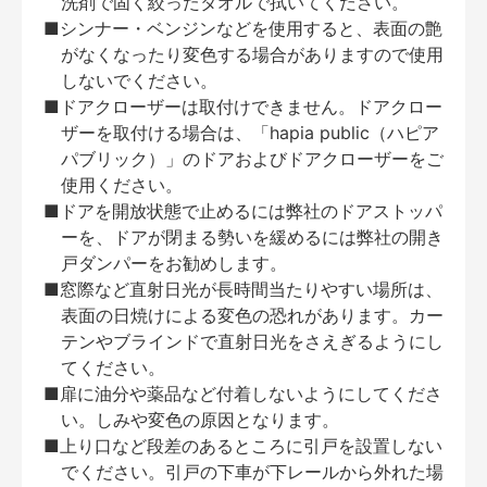
洗剤で固く絞ったタオルで拭いてください。
■シンナー・ベンジンなどを使用すると、表面の艶
がなくなったり変色する場合がありますので使用
しないでください。
■ドアクローザーは取付けできません。ドアクロー
ザーを取付ける場合は、「hapia public（ハピア
パブリック）」のドアおよびドアクローザーをご
使用ください。
■ドアを開放状態で止めるには弊社のドアストッパ
ーを、ドアが閉まる勢いを緩めるには弊社の開き
戸ダンパーをお勧めします。
■窓際など直射日光が長時間当たりやすい場所は、
表面の日焼けによる変色の恐れがあります。カー
テンやブラインドで直射日光をさえぎるようにし
てください。
■扉に油分や薬品など付着しないようにしてくださ
い。しみや変色の原因となります。
■上り口など段差のあるところに引戸を設置しない
でください。引戸の下車が下レールから外れた場