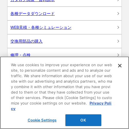
各種データダウンロード
WEB見積・各種シミュレーション
交換用部品の購入
修理・点検
We use cookies to improve your experience on our web
お問い合わせ
site, to personalize content and ads and to analyze our
traffic. We share information about your use of our web
ログイン
site with our advertising and analytics partners, who ma
y combine it with other information that you have provi
ded to them or that they have collected from your use
建築・設計関係者様向けサイト
of their services. Please click [Cookie Settings] to custo
mize your cookie settings on our website.
Privacy Poli
ユーザー登録サービス
cy
Cookie Settings
OK
WEB見積システム