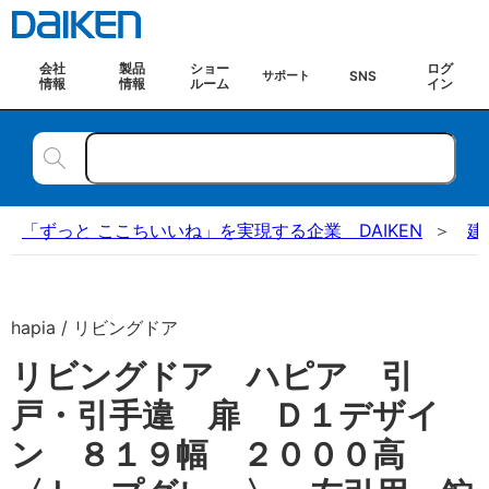
会社
製品
ショー
ログ
SNS
サポート
情報
情報
ルーム
イン
「ずっと ここちいいね」を実現する企業 DAIKEN
建
hapia / リビングドア
リビングドア ハピア 引
戸・引手違 扉 Ｄ１デザイ
ン ８１９幅 ２０００高