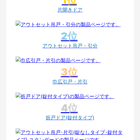
片開きドア
アウトセット吊戸・引分
巾広引戸・片引
折戸ドア(錠付タイプ)