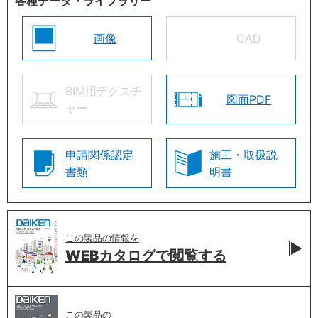
各種データ・ライブラリー
画像
CAD
BIM用テクスチ
図面PDF
ャー
申請関係認定
施工・取扱説
書類
明書
この製品の情報を
WEBカタログで
閲覧する
この製品の