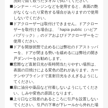
洗剤で固く絞ったタオルで拭いてください。
■シンナー・ベンジンなどを使用すると、表面の艶
がなくなったり変色する場合がありますので使用
しないでください。
■ドアクローザーは取付けできません。ドアクロー
ザーを取付ける場合は、「hapia public（ハピア
パブリック）」のドアおよびドアクローザーをご
使用ください。
■ドアを開放状態で止めるには弊社のドアストッパ
ーを、ドアが閉まる勢いを緩めるには弊社の開き
戸ダンパーをお勧めします。
■窓際など直射日光が長時間当たりやすい場所は、
表面の日焼けによる変色の恐れがあります。カー
テンやブラインドで直射日光をさえぎるようにし
てください。
■扉に油分や薬品など付着しないようにしてくださ
い。しみや変色の原因となります。
■上り口など段差のあるところに引戸を設置しない
でください。引戸の下車が下レールから外れた場