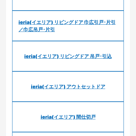
ieria(イエリア) リビングドア 巾広引戸･片引
／巾広吊戸･片引
ieria(イエリア) リビングドア 吊戸･引込
ieria(イエリア) アウトセットドア
ieria(イエリア) 間仕切戸