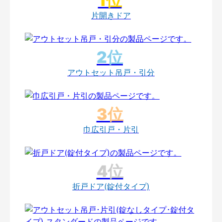
片開きドア
アウトセット吊戸・引分
巾広引戸・片引
折戸ドア(錠付タイプ)