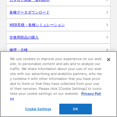
各種データダウンロード
WEB見積・各種シミュレーション
交換用部品の購入
修理・点検
We use cookies to improve your experience on our web
お問い合わせ
site, to personalize content and ads and to analyze our
traffic. We share information about your use of our web
ログイン
site with our advertising and analytics partners, who ma
y combine it with other information that you have provi
ded to them or that they have collected from your use
建築・設計関係者様向けサイト
of their services. Please click [Cookie Settings] to custo
mize your cookie settings on our website.
Privacy Poli
ユーザー登録サービス
cy
Cookie Settings
OK
WEB見積システム