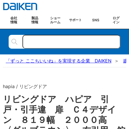
会社
製品
ショー
ログ
SNS
サポート
情報
情報
ルーム
イン
「ずっと ここちいいね」を実現する企業 DAIKEN
建
hapia / リビングドア
リビングドア ハピア 引
戸・引手違 扉 Ｃ４デザイ
ン ８１９幅 ２０００高