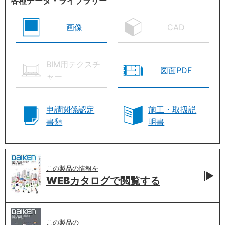
各種データ・ライブラリー
画像
CAD
BIM用テクスチ
図面PDF
ャー
申請関係認定
施工・取扱説
書類
明書
この製品の情報を
WEBカタログで
閲覧する
この製品の