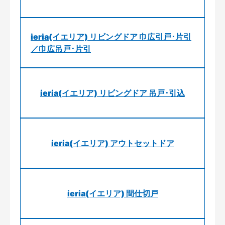
ieria(イエリア) リビングドア 巾広引戸･片引
／巾広吊戸･片引
ieria(イエリア) リビングドア 吊戸･引込
ieria(イエリア) アウトセットドア
ieria(イエリア) 間仕切戸