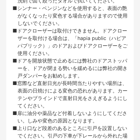
洗剤で固く絞ったタオルで拭いてください。
■シンナー・ベンジンなどを使用すると、表面の艶
がなくなったり変色する場合がありますので使用
しないでください。
■ドアクローザーは取付けできません。ドアクロー
ザーを取付ける場合は、「hapia public（ハピア
パブリック）」のドアおよびドアクローザーをご
使用ください。
■ドアを開放状態で止めるには弊社のドアストッパ
ーを、ドアが閉まる勢いを緩めるには弊社の開き
戸ダンパーをお勧めします。
■窓際など直射日光が長時間当たりやすい場所は、
表面の日焼けによる変色の恐れがあります。カー
テンやブラインドで直射日光をさえぎるようにし
てください。
■扉に油分や薬品など付着しないようにしてくださ
い。しみや変色の原因となります。
■上り口など段差のあるところに引戸を設置しない
でください。引戸の下車が下レールから外れた場