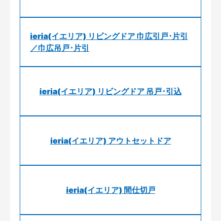
ieria(イエリア) リビングドア 巾広引戸･片引
／巾広吊戸･片引
ieria(イエリア) リビングドア 吊戸･引込
ieria(イエリア) アウトセットドア
ieria(イエリア) 間仕切戸