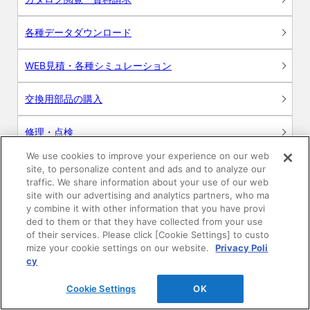
各種データダウンロード
WEB見積・各種シミュレーション
交換用部品の購入
修理・点検
We use cookies to improve your experience on our web
お問い合わせ
site, to personalize content and ads and to analyze our
traffic. We share information about your use of our web
ログイン
site with our advertising and analytics partners, who ma
y combine it with other information that you have provi
ded to them or that they have collected from your use
建築・設計関係者様向けサイト
of their services. Please click [Cookie Settings] to custo
mize your cookie settings on our website.
Privacy Poli
ユーザー登録サービス
cy
Cookie Settings
OK
WEB見積システム