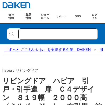
会社
製品
ショー
ログ
SNS
サポート
情報
情報
ルーム
イン
「ずっと ここちいいね」を実現する企業 DAIKEN
建
hapia / リビングドア
リビングドア ハピア 引
戸・引手違 扉 Ｃ４デザイ
ン ８１９幅 ２０００高