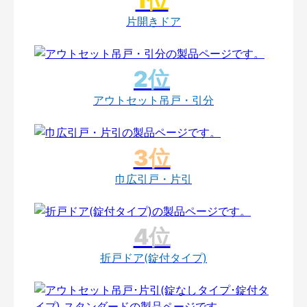
片開きドア
アウトセット吊戸・引分
巾広引戸・片引
折戸ドア(錠付タイプ)