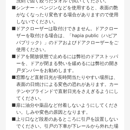
洗剤で固く絞ったタオルで拭いてください。
■シンナー・ベンジンなどを使用すると、表面の艶
がなくなったり変色する場合がありますので使用
しないでください。
■ドアクローザーは取付けできません。ドアクロー
ザーを取付ける場合は、「hapia public（ハピア
パブリック）」のドアおよびドアクローザーをご
使用ください。
■ドアを開放状態で止めるには弊社のドアストッパ
ーを、ドアが閉まる勢いを緩めるには弊社の開き
戸ダンパーをお勧めします。
■窓際など直射日光が長時間当たりやすい場所は、
表面の日焼けによる変色の恐れがあります。カー
テンやブラインドで直射日光をさえぎるようにし
てください。
■扉に油分や薬品など付着しないようにしてくださ
い。しみや変色の原因となります。
■上り口など段差のあるところに引戸を設置しない
でください。引戸の下車が下レールから外れた場