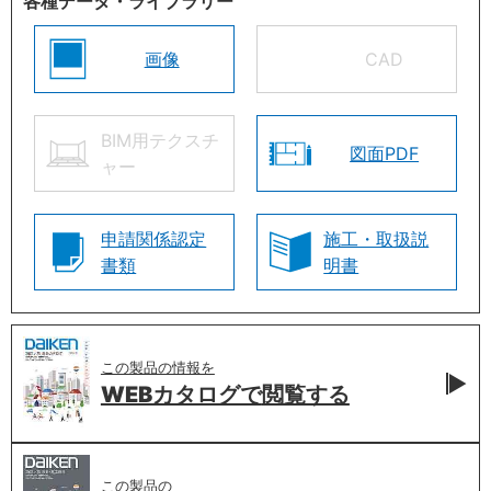
各種データ・ライブラリー
画像
CAD
BIM用テクスチ
図面PDF
ャー
申請関係認定
施工・取扱説
書類
明書
この製品の情報を
WEBカタログで
閲覧する
この製品の