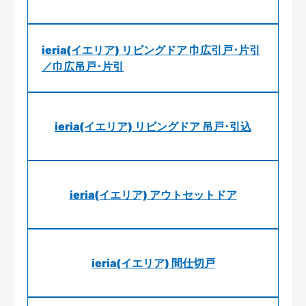
ieria(イエリア) リビングドア 巾広引戸･片引
／巾広吊戸･片引
ieria(イエリア) リビングドア 吊戸･引込
ieria(イエリア) アウトセットドア
ieria(イエリア) 間仕切戸