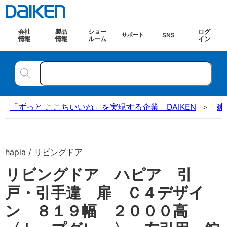
会社
製品
ショー
ログ
SNS
サポート
情報
情報
ルーム
イン
「ずっと ここちいいね」を実現する企業 DAIKEN
建
hapia / リビングドア
リビングドア ハピア 引
戸・引手違 扉 Ｃ４デザイ
ン ８１９幅 ２０００高