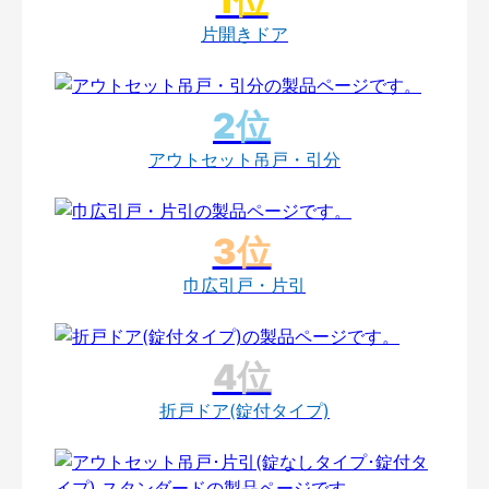
片開きドア
アウトセット吊戸・引分
巾広引戸・片引
折戸ドア(錠付タイプ)