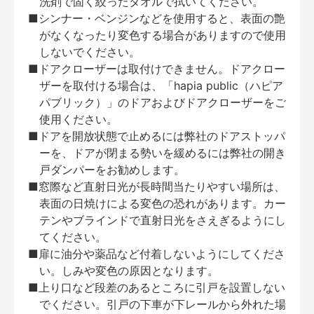
洗剤で固く絞ったタオルで拭いてください。
■シンナー・ベンジンなどを使用すると、表面の艶
がなくなったり変色する場合がありますので使用
しないでください。
■ドアクローザーは取付けできません。ドアクロー
ザーを取付ける場合は、「hapia public（ハピア
パブリック）」のドアおよびドアクローザーをご
使用ください。
■ドアを開放状態で止めるには弊社のドアストッパ
ーを、ドアが閉まる勢いを緩めるには弊社の開き
戸ダンパーをお勧めします。
■窓際など直射日光が長時間当たりやすい場所は、
表面の日焼けによる変色の恐れがあります。カー
テンやブラインドで直射日光をさえぎるようにし
てください。
■扉に油分や薬品など付着しないようにしてくださ
い。しみや変色の原因となります。
■上り口など段差のあるところに引戸を設置しない
でください。引戸の下車が下レールから外れた場