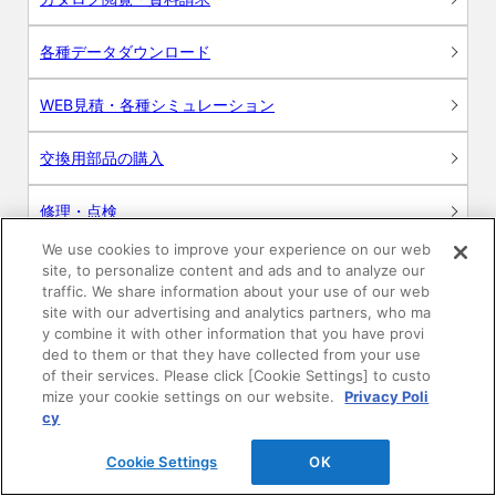
各種データダウンロード
WEB見積・各種シミュレーション
交換用部品の購入
修理・点検
We use cookies to improve your experience on our web
お問い合わせ
site, to personalize content and ads and to analyze our
traffic. We share information about your use of our web
ログイン
site with our advertising and analytics partners, who ma
y combine it with other information that you have provi
ded to them or that they have collected from your use
建築・設計関係者様向けサイト
of their services. Please click [Cookie Settings] to custo
mize your cookie settings on our website.
Privacy Poli
ユーザー登録サービス
cy
Cookie Settings
OK
WEB見積システム