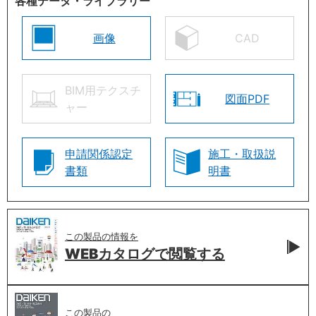
各種データ・ライブラリー
画像
CAD
BIM用テクスチ
図面PDF
ャー
申請関係認定
施工・取扱説
書類
明書
この製品の情報を
WEBカタログで
閲覧する
この製品の