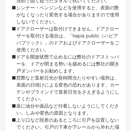
洗剤で固く絞ったタオルで拭いてください。
■シンナー・ベンジンなどを使用すると、表面の艶
がなくなったり変色する場合がありますので使用
しないでください。
■ドアクローザーは取付けできません。ドアクロー
ザーを取付ける場合は、「hapia public（ハピア
パブリック）」のドアおよびドアクローザーをご
使用ください。
■ドアを開放状態で止めるには弊社のドアストッパ
ーを、ドアが閉まる勢いを緩めるには弊社の開き
戸ダンパーをお勧めします。
■窓際など直射日光が長時間当たりやすい場所は、
表面の日焼けによる変色の恐れがあります。カー
テンやブラインドで直射日光をさえぎるようにし
てください。
■扉に油分や薬品など付着しないようにしてくださ
い。しみや変色の原因となります。
■上り口など段差のあるところに引戸を設置しない
でください。引戸の下車が下レールから外れた場