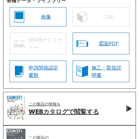
各種データ・ライブラリー
画像
CAD
BIM用テクスチ
図面PDF
ャー
申請関係認定
施工・取扱説
書類
明書
この製品の情報を
WEBカタログで
閲覧する
この製品の