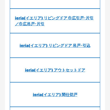
ieria(イエリア) リビングドア 巾広引戸･片引
／巾広吊戸･片引
ieria(イエリア) リビングドア 吊戸･引込
ieria(イエリア) アウトセットドア
ieria(イエリア) 間仕切戸