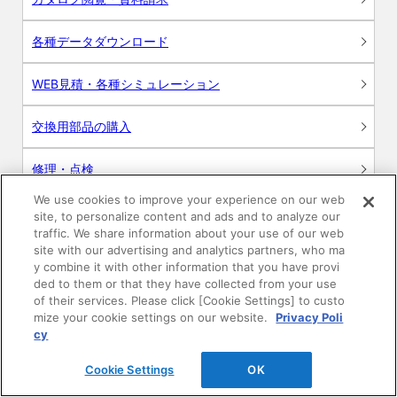
各種データダウンロード
WEB見積・各種シミュレーション
交換用部品の購入
修理・点検
We use cookies to improve your experience on our web
お問い合わせ
site, to personalize content and ads and to analyze our
traffic. We share information about your use of our web
ログイン
site with our advertising and analytics partners, who ma
y combine it with other information that you have provi
ded to them or that they have collected from your use
建築・設計関係者様向けサイト
of their services. Please click [Cookie Settings] to custo
mize your cookie settings on our website.
Privacy Poli
ユーザー登録サービス
cy
Cookie Settings
OK
WEB見積システム