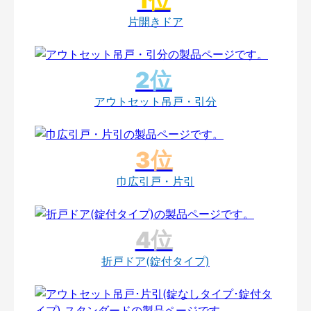
片開きドア
アウトセット吊戸・引分
巾広引戸・片引
折戸ドア(錠付タイプ)