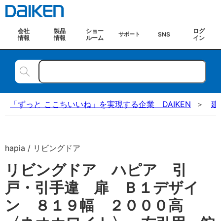
会社
製品
ショー
ログ
SNS
サポート
情報
情報
ルーム
イン
「ずっと ここちいいね」を実現する企業 DAIKEN
建
hapia / リビングドア
リビングドア ハピア 引
戸・引手違 扉 Ｂ１デザイ
ン ８１９幅 ２０００高