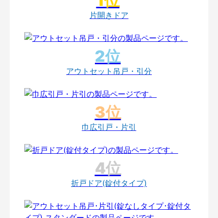
片開きドア
アウトセット吊戸・引分
巾広引戸・片引
折戸ドア(錠付タイプ)