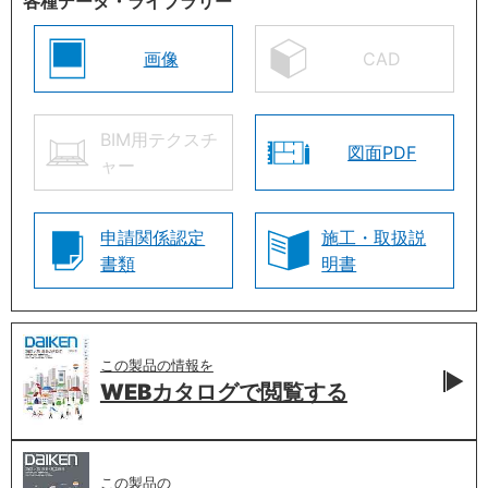
各種データ・ライブラリー
画像
CAD
BIM用テクスチ
図面PDF
ャー
申請関係認定
施工・取扱説
書類
明書
この製品の情報を
WEBカタログで
閲覧する
この製品の