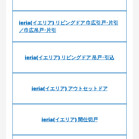
ieria(イエリア) リビングドア 巾広引戸･片引
／巾広吊戸･片引
ieria(イエリア) リビングドア 吊戸･引込
ieria(イエリア) アウトセットドア
ieria(イエリア) 間仕切戸