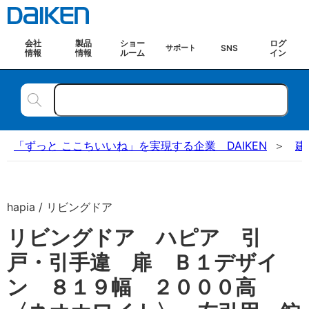
会社
製品
ショー
ログ
SNS
サポート
情報
情報
ルーム
イン
「ずっと ここちいいね」を実現する企業 DAIKEN
建
hapia / リビングドア
リビングドア ハピア 引
戸・引手違 扉 Ｂ１デザイ
ン ８１９幅 ２０００高