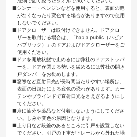
洗剤で固く絞ったタオルで拭いてください。
■シンナー・ベンジンなどを使用すると、表面の艶
がなくなったり変色する場合がありますので使用
しないでください。
■ドアクローザーは取付けできません。ドアクロー
ザーを取付ける場合は、「hapia public（ハピア
パブリック）」のドアおよびドアクローザーをご
使用ください。
■ドアを開放状態で止めるには弊社のドアストッパ
ーを、ドアが閉まる勢いを緩めるには弊社の開き
戸ダンパーをお勧めします。
■窓際など直射日光が長時間当たりやすい場所は、
表面の日焼けによる変色の恐れがあります。カー
テンやブラインドで直射日光をさえぎるようにし
てください。
■扉に油分や薬品など付着しないようにしてくださ
い。しみや変色の原因となります。
■上り口など段差のあるところに引戸を設置しない
でください。引戸の下車が下レールから外れた場