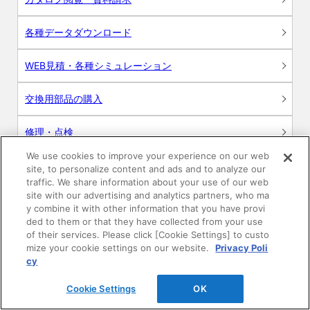
各種データダウンロード
WEB見積・各種シミュレーション
交換用部品の購入
修理・点検
We use cookies to improve your experience on our web
お問い合わせ
site, to personalize content and ads and to analyze our
traffic. We share information about your use of our web
ログイン
site with our advertising and analytics partners, who ma
y combine it with other information that you have provi
ded to them or that they have collected from your use
建築・設計関係者様向けサイト
of their services. Please click [Cookie Settings] to custo
mize your cookie settings on our website.
Privacy Poli
ユーザー登録サービス
cy
Cookie Settings
OK
WEB見積システム