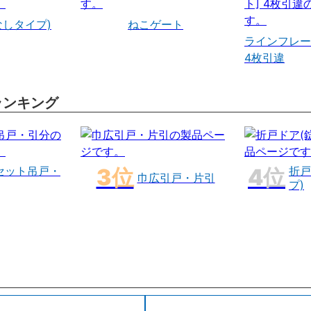
なしタイプ)
ねこゲート
ラインフレー
4枚引違
ランキング
セット吊戸・
折戸
巾広引戸・片引
プ)