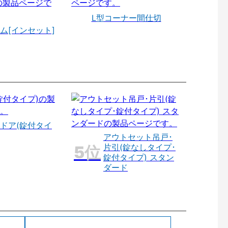
L型コーナー間仕切
ム[インセット]
ドア(錠付タイ
アウトセット吊戸･
片引(錠なしタイプ･
錠付タイプ) スタン
ダード