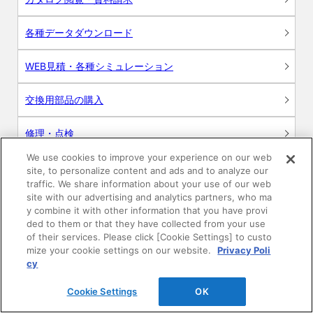
各種データダウンロード
WEB見積・各種シミュレーション
交換用部品の購入
修理・点検
We use cookies to improve your experience on our web
お問い合わせ
site, to personalize content and ads and to analyze our
traffic. We share information about your use of our web
ログイン
site with our advertising and analytics partners, who ma
y combine it with other information that you have provi
ded to them or that they have collected from your use
建築・設計関係者様向けサイト
of their services. Please click [Cookie Settings] to custo
mize your cookie settings on our website.
Privacy Poli
ユーザー登録サービス
cy
Cookie Settings
OK
WEB見積システム