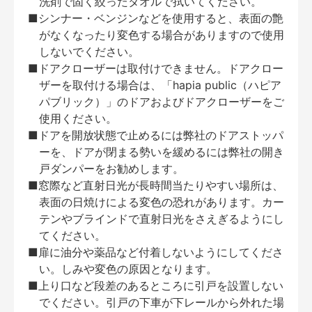
洗剤で固く絞ったタオルで拭いてください。
■シンナー・ベンジンなどを使用すると、表面の艶
がなくなったり変色する場合がありますので使用
しないでください。
■ドアクローザーは取付けできません。ドアクロー
ザーを取付ける場合は、「hapia public（ハピア
パブリック）」のドアおよびドアクローザーをご
使用ください。
■ドアを開放状態で止めるには弊社のドアストッパ
ーを、ドアが閉まる勢いを緩めるには弊社の開き
戸ダンパーをお勧めします。
■窓際など直射日光が長時間当たりやすい場所は、
表面の日焼けによる変色の恐れがあります。カー
テンやブラインドで直射日光をさえぎるようにし
てください。
■扉に油分や薬品など付着しないようにしてくださ
い。しみや変色の原因となります。
■上り口など段差のあるところに引戸を設置しない
でください。引戸の下車が下レールから外れた場