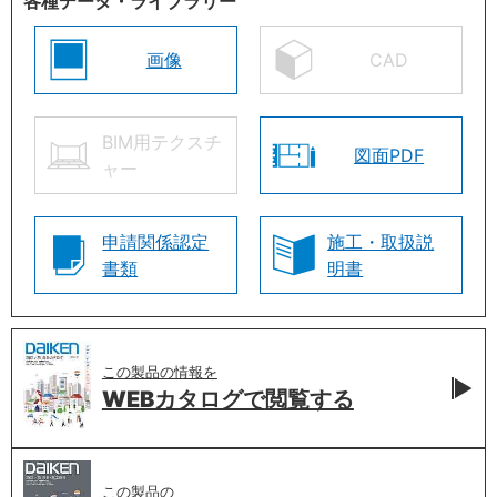
各種データ・ライブラリー
画像
CAD
BIM用テクスチ
図面PDF
ャー
申請関係認定
施工・取扱説
書類
明書
この製品の情報を
WEBカタログで
閲覧する
この製品の