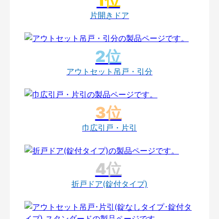
片開きドア
アウトセット吊戸・引分
巾広引戸・片引
折戸ドア(錠付タイプ)