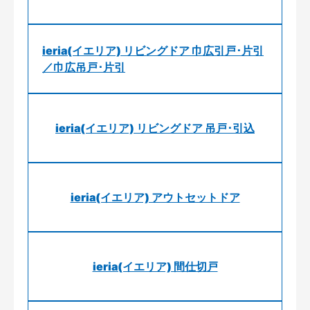
ieria(イエリア) リビングドア 巾広引戸･片引
／巾広吊戸･片引
ieria(イエリア) リビングドア 吊戸･引込
ieria(イエリア) アウトセットドア
ieria(イエリア) 間仕切戸