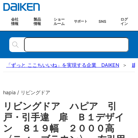
会社
製品
ショー
ログ
SNS
サポート
情報
情報
ルーム
イン
「ずっと ここちいいね」を実現する企業 DAIKEN
建
hapia / リビングドア
リビングドア ハピア 引
戸・引手違 扉 Ｂ１デザイ
ン ８１９幅 ２０００高