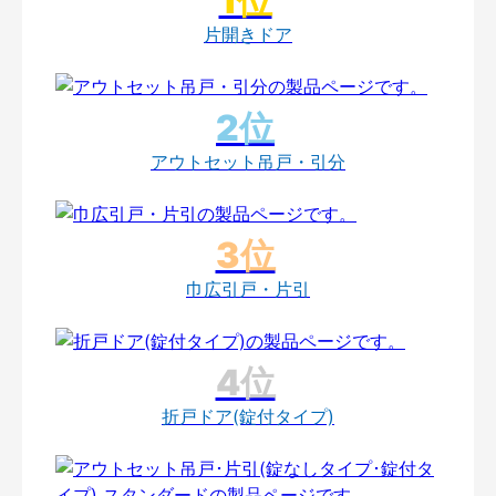
片開きドア
アウトセット吊戸・引分
巾広引戸・片引
折戸ドア(錠付タイプ)