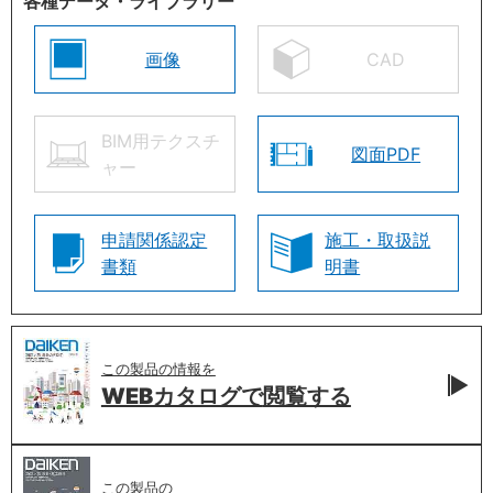
各種データ・ライブラリー
画像
CAD
BIM用テクスチ
図面PDF
ャー
申請関係認定
施工・取扱説
書類
明書
この製品の情報を
WEBカタログで
閲覧する
この製品の