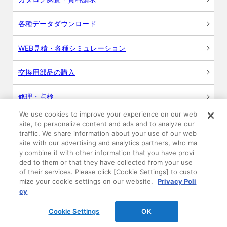
各種データダウンロード
WEB見積・各種シミュレーション
交換用部品の購入
修理・点検
We use cookies to improve your experience on our web
お問い合わせ
site, to personalize content and ads and to analyze our
traffic. We share information about your use of our web
ログイン
site with our advertising and analytics partners, who ma
y combine it with other information that you have provi
ded to them or that they have collected from your use
建築・設計関係者様向けサイト
of their services. Please click [Cookie Settings] to custo
mize your cookie settings on our website.
Privacy Poli
ユーザー登録サービス
cy
Cookie Settings
OK
WEB見積システム