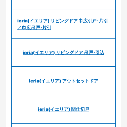
ieria(イエリア) リビングドア 巾広引戸･片引
／巾広吊戸･片引
ieria(イエリア) リビングドア 吊戸･引込
ieria(イエリア) アウトセットドア
ieria(イエリア) 間仕切戸