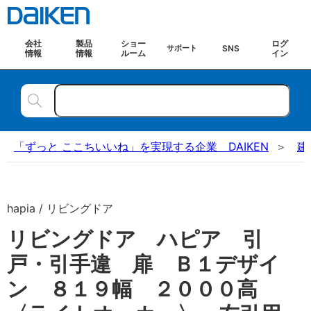
会社
製品
ショー
ログ
SNS
サポート
情報
情報
ルーム
イン
「ずっと ここちいいね」を実現する企業 DAIKEN
建
hapia / リビングドア
リビングドア ハピア 引
戸・引手違 扉 Ｂ１デザイ
ン ８１９幅 ２０００高