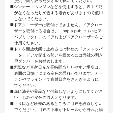
洗剤で固く絞ったタオルで拭いてください。
■シンナー・ベンジンなどを使用すると、表面の艶
がなくなったり変色する場合がありますので使用
しないでください。
■ドアクローザーは取付けできません。ドアクロー
ザーを取付ける場合は、「hapia public（ハピア
パブリック）」のドアおよびドアクローザーをご
使用ください。
■ドアを開放状態で止めるには弊社のドアストッパ
ーを、ドアが閉まる勢いを緩めるには弊社の開き
戸ダンパーをお勧めします。
■窓際など直射日光が長時間当たりやすい場所は、
表面の日焼けによる変色の恐れがあります。カー
テンやブラインドで直射日光をさえぎるようにし
てください。
■扉に油分や薬品など付着しないようにしてくださ
い。しみや変色の原因となります。
■上り口など段差のあるところに引戸を設置しない
でください。引戸の下車が下レールから外れた場