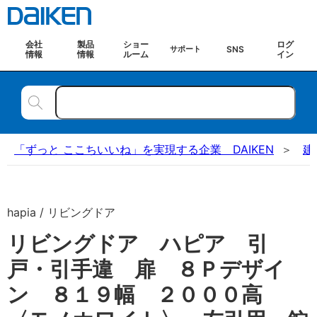
会社
製品
ショー
ログ
SNS
サポート
情報
情報
ルーム
イン
「ずっと ここちいいね」を実現する企業 DAIKEN
建
hapia / リビングドア
リビングドア ハピア 引
戸・引手違 扉 ８Ｐデザイ
ン ８１９幅 ２０００高