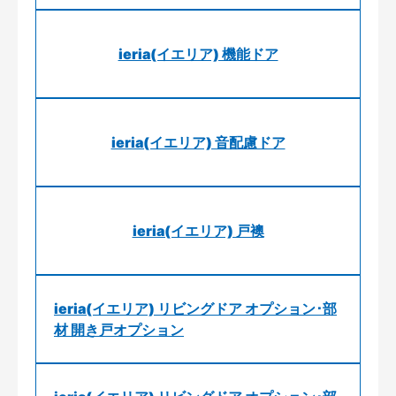
ieria(イエリア) 機能ドア
ieria(イエリア) 音配慮ドア
ieria(イエリア) 戸襖
ieria(イエリア) リビングドア オプション･部
材 開き戸オプション