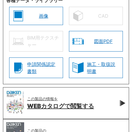
各種データ・ライブラリー
画像
CAD
BIM用テクスチ
図面PDF
ャー
申請関係認定
施工・取扱説
書類
明書
この製品の情報を
WEBカタログで
閲覧する
この製品の