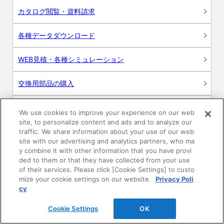
カタログ閲覧・資料請求
各種データダウンロード
WEB見積・各種シミュレーション
交換用部品の購入
修理・点検
We use cookies to improve your experience on our web
site, to personalize content and ads and to analyze our
お問い合わせ
traffic. We share information about your use of our web
site with our advertising and analytics partners, who ma
y combine it with other information that you have provi
ログイン
ded to them or that they have collected from your use
of their services. Please click [Cookie Settings] to custo
建築・設計関係者様向けサイト
mize your cookie settings on our website.
Privacy Poli
cy
ユーザー登録サービス
Cookie Settings
OK