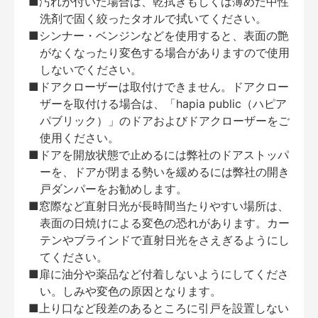
■汚れが付いた場合は、乾拭きもしくは薄めた中性
洗剤で固く絞ったタオルで拭いてください。
■シンナー・ベンジンなどを使用すると、表面の艶
がなくなったり変色する場合がありますので使用
しないでください。
■ドアクローザーは取付けできません。ドアクロー
ザーを取付ける場合は、「hapia public（ハピア
パブリック）」のドアおよびドアクローザーをご
使用ください。
■ドアを開放状態で止めるには弊社のドアストッパ
ーを、ドアが閉まる勢いを緩めるには弊社の開き
戸ダンパーをお勧めします。
■窓際など直射日光が長時間当たりやすい場所は、
表面の日焼けによる変色の恐れがあります。カー
テンやブラインドで直射日光をさえぎるようにし
てください。
■扉に油分や薬品など付着しないようにしてくださ
い。しみや変色の原因となります。
■上り口など段差のあるところに引戸を設置しない