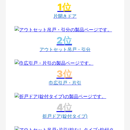
片開きドア
アウトセット吊戸・引分
巾広引戸・片引
折戸ドア(錠付タイプ)