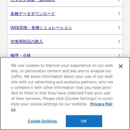
各種データダウンロード
WEB見積・各種シミュレーション
交換用部品の購入
修理・点検
We use cookies to improve your experience on our web
お問い合わせ
site, to personalize content and ads and to analyze our
traffic. We share information about your use of our web
ログイン
site with our advertising and analytics partners, who ma
y combine it with other information that you have provi
ded to them or that they have collected from your use
建築・設計関係者様向けサイト
of their services. Please click [Cookie Settings] to custo
mize your cookie settings on our website.
Privacy Poli
ユーザー登録サービス
cy
Cookie Settings
OK
WEB見積システム