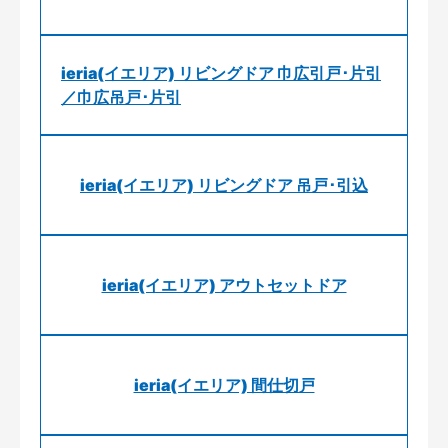
ieria(イエリア) リビングドア 巾広引戸･片引
／巾広吊戸･片引
ieria(イエリア) リビングドア 吊戸･引込
ieria(イエリア) アウトセットドア
ieria(イエリア) 間仕切戸