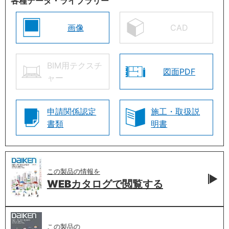
各種データ・ライブラリー
画像
CAD
BIM用テクスチ
図面PDF
ャー
申請関係認定
施工・取扱説
書類
明書
この製品の情報を
WEBカタログで
閲覧する
この製品の