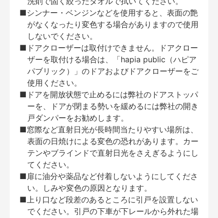
洗剤で固く絞ったタオルで拭いてください。
■シンナー・ベンジンなどを使用すると、表面の艶
がなくなったり変色する場合がありますので使用
しないでください。
■ドアクローザーは取付けできません。ドアクロー
ザーを取付ける場合は、「hapia public（ハピア
パブリック）」のドアおよびドアクローザーをご
使用ください。
■ドアを開放状態で止めるには弊社のドアストッパ
ーを、ドアが閉まる勢いを緩めるには弊社の開き
戸ダンパーをお勧めします。
■窓際など直射日光が長時間当たりやすい場所は、
表面の日焼けによる変色の恐れがあります。カー
テンやブラインドで直射日光をさえぎるようにし
てください。
■扉に油分や薬品など付着しないようにしてくださ
い。しみや変色の原因となります。
■上り口など段差のあるところに引戸を設置しない
でください。引戸の下車が下レールから外れた場