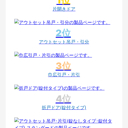
片開きドア
アウトセット吊戸・引分
巾広引戸・片引
折戸ドア(錠付タイプ)