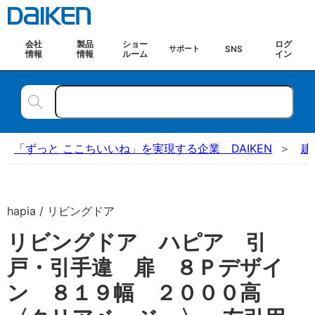
会社
製品
ショー
ログ
SNS
サポート
情報
情報
ルーム
イン
「ずっと ここちいいね」を実現する企業 DAIKEN
建
hapia / リビングドア
リビングドア ハピア 引
戸・引手違 扉 ８Ｐデザイ
ン ８１９幅 ２０００高