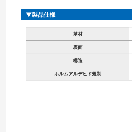
製品仕様
基材
表面
構造
ホルムアルデヒド規制