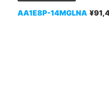
AA1E8P-14MGLNA
¥91,