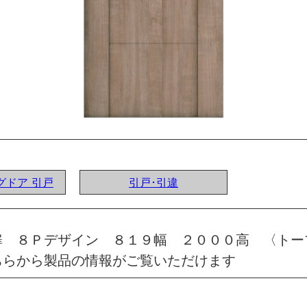
ングドア 引戸
引戸･引違
扉 ８Ｐデザイン ８１９幅 ２０００高 〈トー
ちらから製品の情報がご覧いただけます