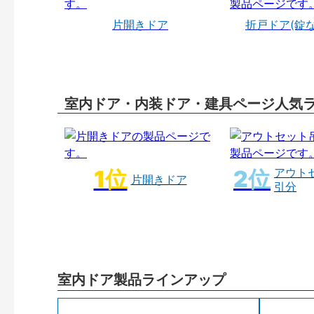
片開きドア
折戸ドア(錠
室内ドア・内装ドア・建具ページ人気
アウト
片開きドア
引分
室内ドア製品ラインアップ