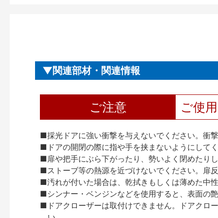
関連部材・関連情報
ご注意
ご使
■採光ドアに強い衝撃を与えないでください。衝
■ドアの開閉の際に指や手を挟まないようにして
■扉や把手にぶら下がったり、勢いよく閉めたり
■ストーブ等の熱源を近づけないでください。扉
■汚れが付いた場合は、乾拭きもしくは薄めた中
■シンナー・ベンジンなどを使用すると、表面の
■ドアクローザーは取付けできません。ドアクローザー
い。