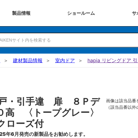
製品
情報
ショー
ルーム
サ
N
建材製品情報
室内ドア
hapia リビングドア 
戸・引手違 扉 ８Ｐデ
画像は該当品番
（該当品番以外
０高 〈トープグレー〉
クローズ付
25年6月発売の新製品をお勧めします。