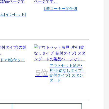
L型コーナー間仕切
ム[インセット]
ドア(錠付タイ
アウトセット吊戸･
片引(錠なしタイプ･
錠付タイプ) スタン
ダード