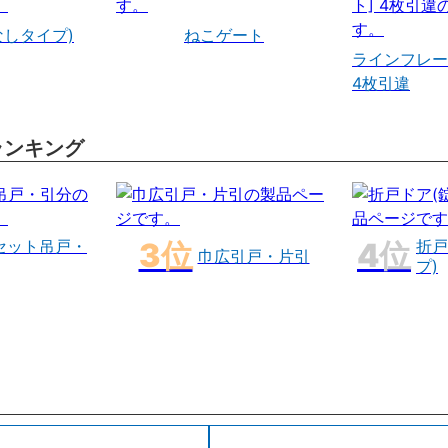
なしタイプ)
ねこゲート
ラインフレー
4枚引違
ランキング
セット吊戸・
折戸
巾広引戸・片引
プ)