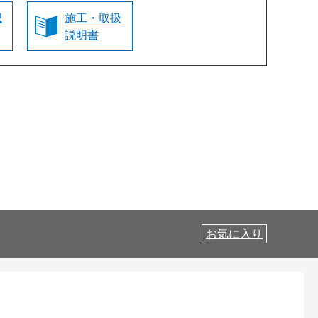
認
施工・取扱
説明書
お気に入り