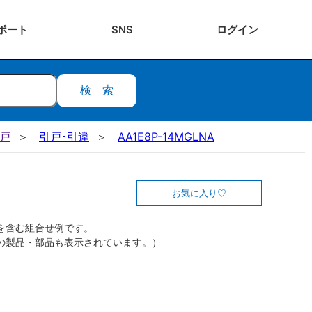
ポート
SNS
ログ
イン
検索
引戸
引戸･引違
AA1E8P-14MGLNA
お気に入り
を含む組合せ例です。
の製品・部品も表示されています。）