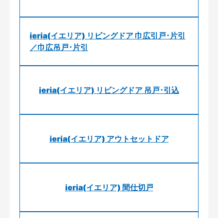
ieria(イエリア) リビングドア 巾広引戸･片引
／巾広吊戸･片引
ieria(イエリア) リビングドア 吊戸･引込
ieria(イエリア) アウトセットドア
ieria(イエリア) 間仕切戸