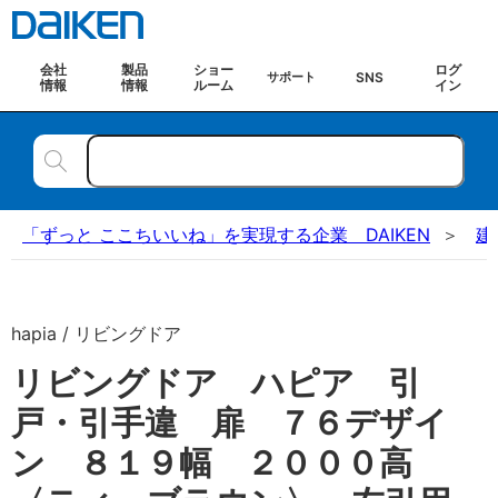
会社
製品
ショー
ログ
SNS
サポート
情報
情報
ルーム
イン
「ずっと ここちいいね」を実現する企業 DAIKEN
建
hapia / リビングドア
リビングドア ハピア 引
戸・引手違 扉 ７６デザイ
ン ８１９幅 ２０００高