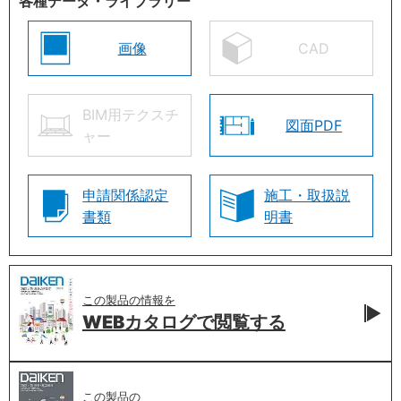
各種データ・ライブラリー
画像
CAD
BIM用テクスチ
図面PDF
ャー
申請関係認定
施工・取扱説
書類
明書
この製品の情報を
WEBカタログで
閲覧する
この製品の