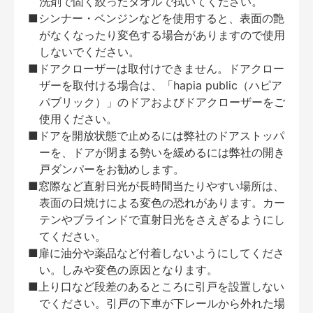
洗剤で固く絞ったタオルで拭いてください。
■シンナー・ベンジンなどを使用すると、表面の艶
がなくなったり変色する場合がありますので使用
しないでください。
■ドアクローザーは取付けできません。ドアクロー
ザーを取付ける場合は、「hapia public（ハピア
パブリック）」のドアおよびドアクローザーをご
使用ください。
■ドアを開放状態で止めるには弊社のドアストッパ
ーを、ドアが閉まる勢いを緩めるには弊社の開き
戸ダンパーをお勧めします。
■窓際など直射日光が長時間当たりやすい場所は、
表面の日焼けによる変色の恐れがあります。カー
テンやブラインドで直射日光をさえぎるようにし
てください。
■扉に油分や薬品など付着しないようにしてくださ
い。しみや変色の原因となります。
■上り口など段差のあるところに引戸を設置しない
でください。引戸の下車が下レールから外れた場