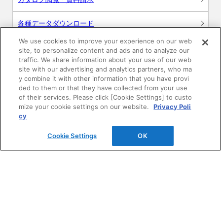
各種データダウンロード
We use cookies to improve your experience on our web
WEB見積・各種シミュレーション
site, to personalize content and ads and to analyze our
traffic. We share information about your use of our web
site with our advertising and analytics partners, who ma
交換用部品の購入
y combine it with other information that you have provi
ded to them or that they have collected from your use
修理・点検
of their services. Please click [Cookie Settings] to custo
mize your cookie settings on our website.
Privacy Poli
cy
お問い合わせ
Cookie Settings
OK
ログイン
建築・設計関係者様向けサイト
ユーザー登録サービス
WEB見積システム