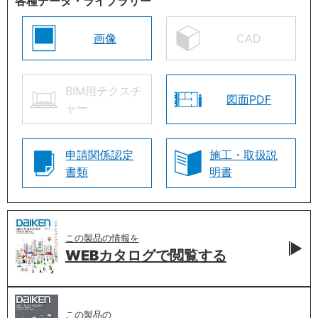
各種データ・ライブラリー
画像
CAD
BIM用テクスチ
図面PDF
ャー
申請関係認定
施工・取扱説
書類
明書
この製品の情報を
WEBカタログで
閲覧する
この製品の