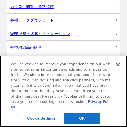
カタログ閲覧・資料請求
各種データダウンロード
WEB見積・各種シミュレーション
交換用部品の購入
修理・点検
We use cookies to improve your experience on our web
site, to personalize content and ads and to analyze our
お問い合わせ
traffic. We share information about your use of our web
site with our advertising and analytics partners, who ma
y combine it with other information that you have provi
ログイン
ded to them or that they have collected from your use
of their services. Please click [Cookie Settings] to custo
建築・設計関係者様向けサイト
mize your cookie settings on our website.
Privacy Poli
cy
ユーザー登録サービス
Cookie Settings
OK