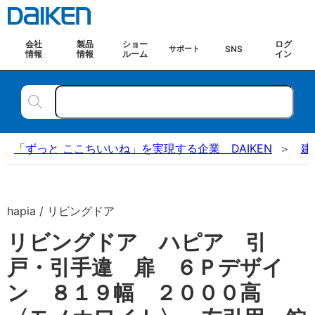
会社
製品
ショー
ログ
SNS
サポート
情報
情報
ルーム
イン
「ずっと ここちいいね」を実現する企業 DAIKEN
建
hapia / リビングドア
リビングドア ハピア 引
戸・引手違 扉 ６Ｐデザイ
ン ８１９幅 ２０００高