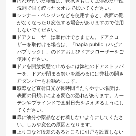
■汚れが付いた場合は、乾拭きもしくは薄めた中性
洗剤で固く絞ったタオルで拭いてください。
■シンナー・ベンジンなどを使用すると、表面の艶
がなくなったり変色する場合がありますので使用
しないでください。
■ドアクローザーは取付けできません。ドアクロー
ザーを取付ける場合は、「hapia public（ハピア
パブリック）」のドアおよびドアクローザーをご
使用ください。
■ドアを開放状態で止めるには弊社のドアストッパ
ーを、ドアが閉まる勢いを緩めるには弊社の開き
戸ダンパーをお勧めします。
■窓際など直射日光が長時間当たりやすい場所は、
表面の日焼けによる変色の恐れがあります。カー
テンやブラインドで直射日光をさえぎるようにし
てください。
■扉に油分や薬品など付着しないようにしてくださ
い。しみや変色の原因となります。
■上り口など段差のあるところに引戸を設置しない