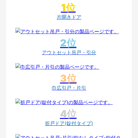
片開きドア
アウトセット吊戸・引分
巾広引戸・片引
折戸ドア(錠付タイプ)