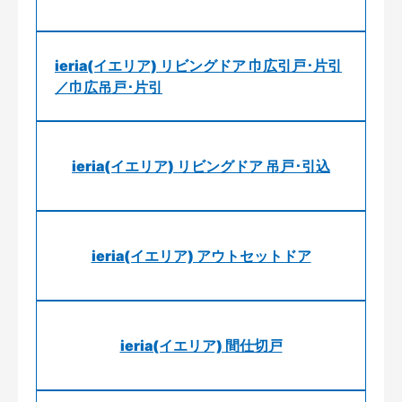
ieria(イエリア) リビングドア 巾広引戸･片引
／巾広吊戸･片引
ieria(イエリア) リビングドア 吊戸･引込
ieria(イエリア) アウトセットドア
ieria(イエリア) 間仕切戸