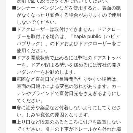
洗剤で固く絞ったタオルで拭いてください。
■シンナー・ベンジンなどを使用すると、表面の艶
がなくなったり変色する場合がありますので使用
しないでください。
■ドアクローザーは取付けできません。ドアクロー
ザーを取付ける場合は、「hapia public（ハピア
パブリック）」のドアおよびドアクローザーをご
使用ください。
■ドアを開放状態で止めるには弊社のドアストッパ
ーを、ドアが閉まる勢いを緩めるには弊社の開き
戸ダンパーをお勧めします。
■窓際など直射日光が長時間当たりやすい場所は、
表面の日焼けによる変色の恐れがあります。カー
テンやブラインドで直射日光をさえぎるようにし
てください。
■扉に油分や薬品など付着しないようにしてくださ
い。しみや変色の原因となります。
■上り口など段差のあるところに引戸を設置しない
でください。引戸の下車が下レールから外れた場