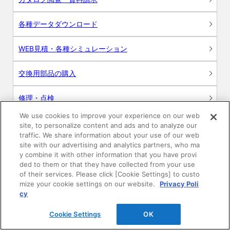
各種データダウンロード
WEB見積・各種シミュレーション
交換用部品の購入
修理・点検
We use cookies to improve your experience on our web
お問い合わせ
site, to personalize content and ads and to analyze our
traffic. We share information about your use of our web
ログイン
site with our advertising and analytics partners, who ma
y combine it with other information that you have provi
ded to them or that they have collected from your use
建築・設計関係者様向けサイト
of their services. Please click [Cookie Settings] to custo
mize your cookie settings on our website.
Privacy Poli
ユーザー登録サービス
cy
Cookie Settings
OK
WEB見積システム