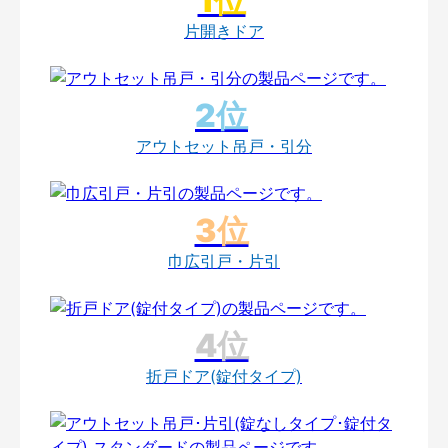
片開きドア
アウトセット吊戸・引分
巾広引戸・片引
折戸ドア(錠付タイプ)