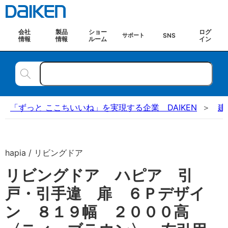
会社
製品
ショー
ログ
SNS
サポート
情報
情報
ルーム
イン
「ずっと ここちいいね」を実現する企業 DAIKEN
建
hapia / リビングドア
リビングドア ハピア 引
戸・引手違 扉 ６Ｐデザイ
ン ８１９幅 ２０００高