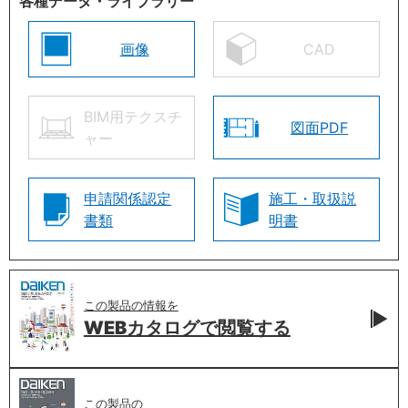
各種データ・ライブラリー
画像
CAD
BIM用テクスチ
図面PDF
ャー
申請関係認定
施工・取扱説
書類
明書
この製品の情報を
WEBカタログで
閲覧する
この製品の