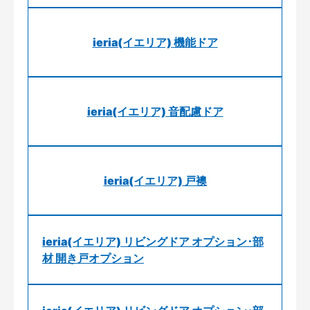
ieria(イエリア) 機能ドア
ieria(イエリア) 音配慮ドア
ieria(イエリア) 戸襖
ieria(イエリア) リビングドア オプション･部
材 開き戸オプション