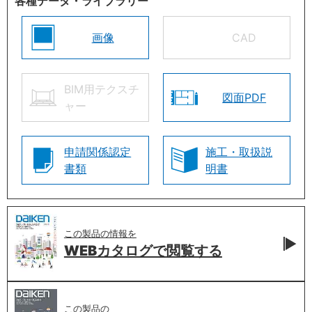
各種データ・ライブラリー
画像
CAD
BIM用テクスチ
図面PDF
ャー
申請関係認定
施工・取扱説
書類
明書
この製品の情報を
WEBカタログで
閲覧する
この製品の