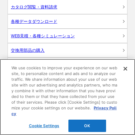
カタログ閲覧・資料請求
各種データダウンロード
WEB見積・各種シミュレーション
交換用部品の購入
修理・点検
We use cookies to improve your experience on our web
site, to personalize content and ads and to analyze our
お問い合わせ
traffic. We share information about your use of our web
site with our advertising and analytics partners, who ma
y combine it with other information that you have provi
ログイン
ded to them or that they have collected from your use
of their services. Please click [Cookie Settings] to custo
建築・設計関係者様向けサイト
mize your cookie settings on our website.
Privacy Poli
cy
ユーザー登録サービス
Cookie Settings
OK