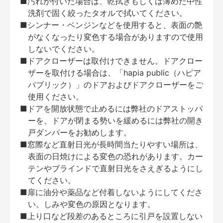
■汚れが付いた場合は、乾拭きもしくは薄めた中性
洗剤で固く絞ったタオルで拭いてください。
■シンナー・ベンジンなどを使用すると、表面の艶
がなくなったり変色する場合がありますので使用
しないでください。
■ドアクローザーは取付けできません。ドアクロー
ザーを取付ける場合は、「hapia public（ハピア
パブリック）」のドアおよびドアクローザーをご
使用ください。
■ドアを開放状態で止めるには弊社のドアストッパ
ーを、ドアが閉まる勢いを緩めるには弊社の開き
戸ダンパーをお勧めします。
■窓際など直射日光が長時間当たりやすい場所は、
表面の日焼けによる変色の恐れがあります。カー
テンやブラインドで直射日光をさえぎるようにし
てください。
■扉に油分や薬品など付着しないようにしてくださ
い。しみや変色の原因となります。
■上り口など段差のあるところに引戸を設置しない