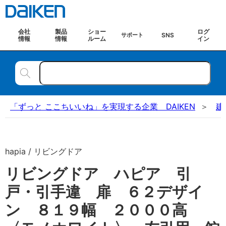
会社
製品
ショー
ログ
SNS
サポート
情報
情報
ルーム
イン
「ずっと ここちいいね」を実現する企業 DAIKEN
建
hapia / リビングドア
リビングドア ハピア 引
戸・引手違 扉 ６２デザイ
ン ８１９幅 ２０００高