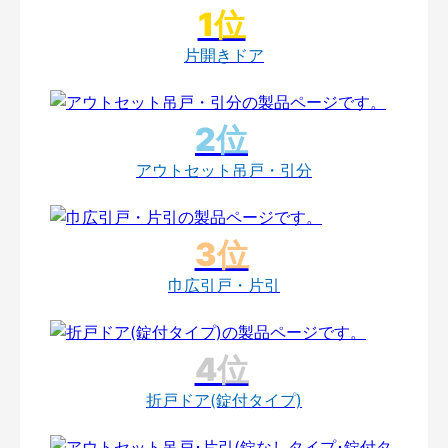
片開きドア
アウトセット吊戸・引分
巾広引戸・片引
折戸ドア(錠付タイプ)