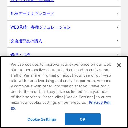
各種データダウンロード
WEB見積・各種シミュレーション
交換用部品の購入
修理・点検
We use cookies to improve your experience on our web
お問い合わせ
site, to personalize content and ads and to analyze our
traffic. We share information about your use of our web
ログイン
site with our advertising and analytics partners, who ma
y combine it with other information that you have provi
ded to them or that they have collected from your use
建築・設計関係者様向けサイト
of their services. Please click [Cookie Settings] to custo
mize your cookie settings on our website.
Privacy Poli
ユーザー登録サービス
cy
Cookie Settings
OK
WEB見積システム