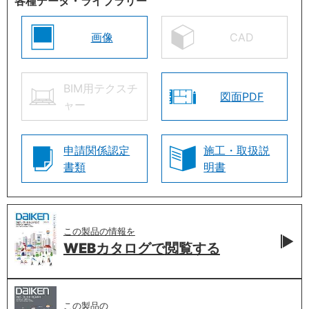
各種データ・ライブラリー
画像
CAD
BIM用テクスチ
図面PDF
ャー
申請関係認定
施工・取扱説
書類
明書
この製品の情報を
WEBカタログで
閲覧する
この製品の