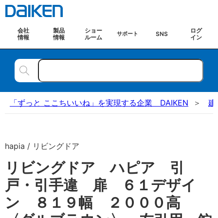
会社
製品
ショー
ログ
SNS
サポート
情報
情報
ルーム
イン
「ずっと ここちいいね」を実現する企業 DAIKEN
建
hapia / リビングドア
リビングドア ハピア 引
戸・引手違 扉 ６１デザイ
ン ８１９幅 ２０００高