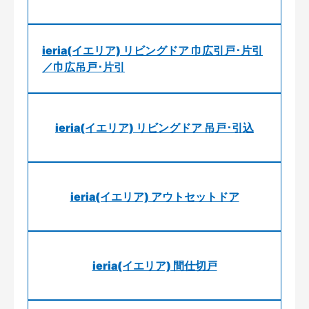
ieria(イエリア) リビングドア 巾広引戸･片引
／巾広吊戸･片引
ieria(イエリア) リビングドア 吊戸･引込
ieria(イエリア) アウトセットドア
ieria(イエリア) 間仕切戸