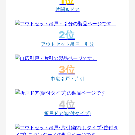
片開きドア
アウトセット吊戸・引分
巾広引戸・片引
折戸ドア(錠付タイプ)