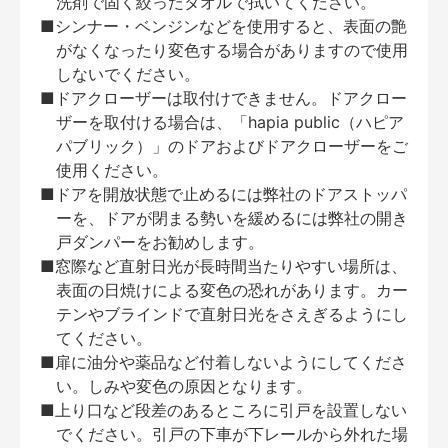
洗剤で固く絞ったタオルで拭いてください。
■シンナー・ベンジンなどを使用すると、表面の艶
がなくなったり変色する場合がありますので使用
しないでください。
■ドアクローザーは取付けできません。ドアクロー
ザーを取付ける場合は、「hapia public（ハピア
パブリック）」のドアおよびドアクローザーをご
使用ください。
■ドアを開放状態で止めるには弊社のドアストッパ
ーを、ドアが閉まる勢いを緩めるには弊社の開き
戸ダンパーをお勧めします。
■窓際など直射日光が長時間当たりやすい場所は、
表面の日焼けによる変色の恐れがあります。カー
テンやブラインドで直射日光をさえぎるようにし
てください。
■扉に油分や薬品など付着しないようにしてくださ
い。しみや変色の原因となります。
■上り口など段差のあるところに引戸を設置しない
でください。引戸の下車が下レールから外れた場