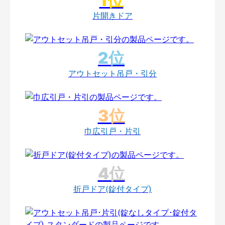
片開きドア
アウトセット吊戸・引分
巾広引戸・片引
折戸ドア(錠付タイプ)