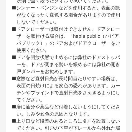
洗剤で固く絞ったタオルで拭いてください。
■シンナー・ベンジンなどを使用すると、表面の艶
がなくなったり変色する場合がありますので使用
しないでください。
■ドアクローザーは取付けできません。ドアクロー
ザーを取付ける場合は、「hapia public（ハピア
パブリック）」のドアおよびドアクローザーをご
使用ください。
■ドアを開放状態で止めるには弊社のドアストッパ
ーを、ドアが閉まる勢いを緩めるには弊社の開き
戸ダンパーをお勧めします。
■窓際など直射日光が長時間当たりやすい場所は、
表面の日焼けによる変色の恐れがあります。カー
テンやブラインドで直射日光をさえぎるようにし
てください。
■扉に油分や薬品など付着しないようにしてくださ
い。しみや変色の原因となります。
■上り口など段差のあるところに引戸を設置しない
でください。引戸の下車が下レールから外れた場