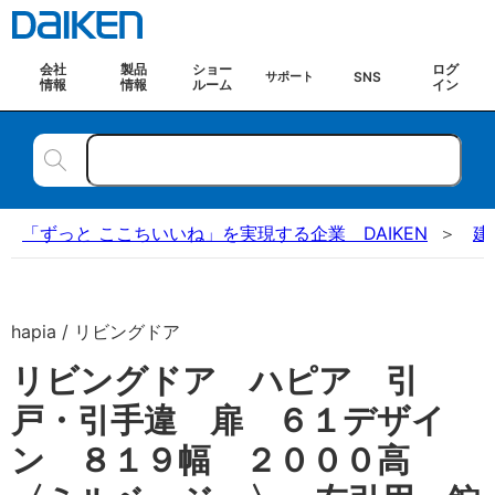
会社
製品
ショー
ログ
SNS
サポート
情報
情報
ルーム
イン
「ずっと ここちいいね」を実現する企業 DAIKEN
建
hapia / リビングドア
リビングドア ハピア 引
戸・引手違 扉 ６１デザイ
ン ８１９幅 ２０００高