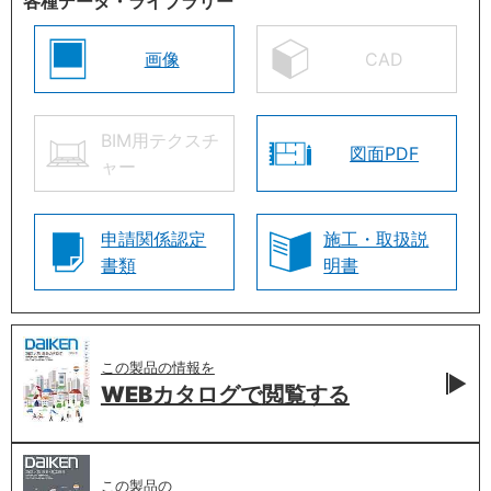
各種データ・ライブラリー
画像
CAD
BIM用テクスチ
図面PDF
ャー
申請関係認定
施工・取扱説
書類
明書
この製品の情報を
WEBカタログで
閲覧する
この製品の