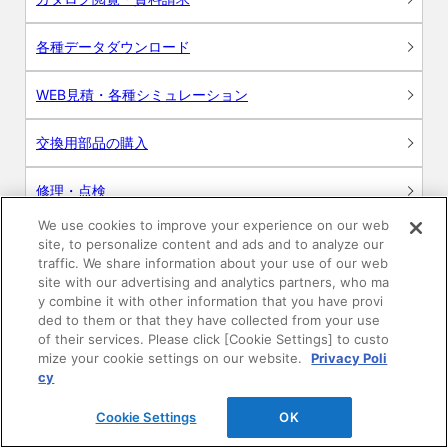
各種データダウンロード
WEB見積・各種シミュレーション
交換用部品の購入
修理・点検
We use cookies to improve your experience on our web
お問い合わせ
site, to personalize content and ads and to analyze our
traffic. We share information about your use of our web
ログイン
site with our advertising and analytics partners, who ma
y combine it with other information that you have provi
ded to them or that they have collected from your use
建築・設計関係者様向けサイト
of their services. Please click [Cookie Settings] to custo
mize your cookie settings on our website.
Privacy Poli
ユーザー登録サービス
cy
Cookie Settings
OK
WEB見積システム