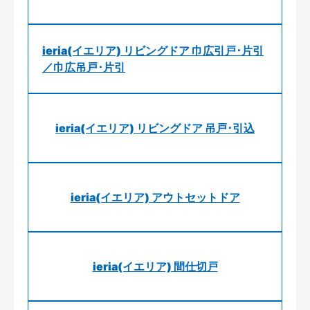
ieria(イエリア) リビングドア 巾広引戸･片引
／巾広吊戸･片引
ieria(イエリア) リビングドア 吊戸･引込
ieria(イエリア) アウトセットドア
ieria(イエリア) 間仕切戸