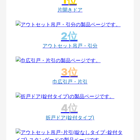
片開きドア
アウトセット吊戸・引分
巾広引戸・片引
折戸ドア(錠付タイプ)