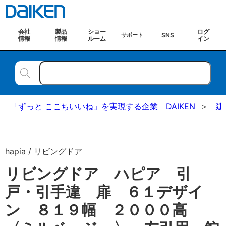
会社
製品
ショー
ログ
SNS
サポート
情報
情報
ルーム
イン
「ずっと ここちいいね」を実現する企業 DAIKEN
建
hapia / リビングドア
リビングドア ハピア 引
戸・引手違 扉 ６１デザイ
ン ８１９幅 ２０００高