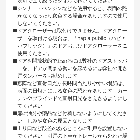
洗剤で固く絞ったタオルで拭いてください。
■シンナー・ベンジンなどを使用すると、表面の艶
がなくなったり変色する場合がありますので使用
しないでください。
■ドアクローザーは取付けできません。ドアクロー
ザーを取付ける場合は、「hapia public（ハピア
パブリック）」のドアおよびドアクローザーをご
使用ください。
■ドアを開放状態で止めるには弊社のドアストッパ
ーを、ドアが閉まる勢いを緩めるには弊社の開き
戸ダンパーをお勧めします。
■窓際など直射日光が長時間当たりやすい場所は、
表面の日焼けによる変色の恐れがあります。カー
テンやブラインドで直射日光をさえぎるようにし
てください。
■扉に油分や薬品など付着しないようにしてくださ
い。しみや変色の原因となります。
■上り口など段差のあるところに引戸を設置しない
でください。引戸の下車が下レールから外れた場