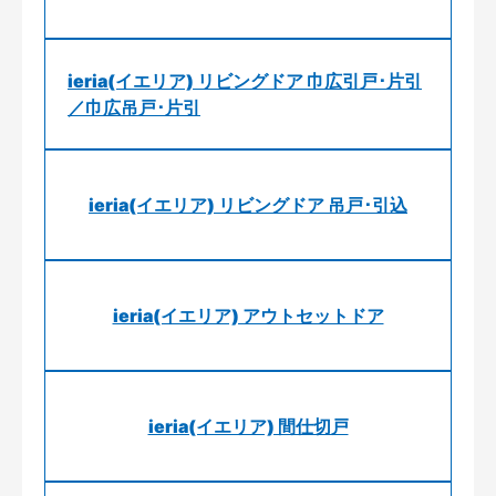
ieria(イエリア) リビングドア 巾広引戸･片引
／巾広吊戸･片引
ieria(イエリア) リビングドア 吊戸･引込
ieria(イエリア) アウトセットドア
ieria(イエリア) 間仕切戸