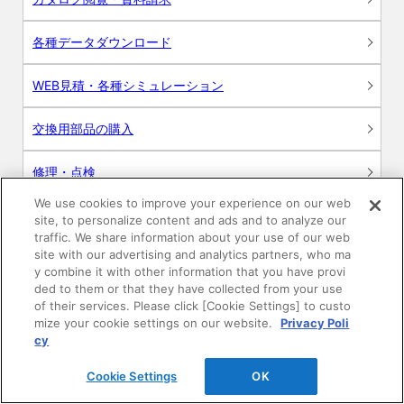
各種データダウンロード
WEB見積・各種シミュレーション
交換用部品の購入
修理・点検
We use cookies to improve your experience on our web
お問い合わせ
site, to personalize content and ads and to analyze our
traffic. We share information about your use of our web
ログイン
site with our advertising and analytics partners, who ma
y combine it with other information that you have provi
ded to them or that they have collected from your use
建築・設計関係者様向けサイト
of their services. Please click [Cookie Settings] to custo
mize your cookie settings on our website.
Privacy Poli
ユーザー登録サービス
cy
Cookie Settings
OK
WEB見積システム