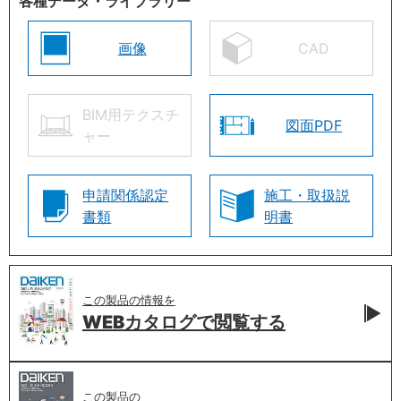
各種データ・ライブラリー
画像
CAD
BIM用テクスチ
図面PDF
ャー
申請関係認定
施工・取扱説
書類
明書
この製品の情報を
WEBカタログで
閲覧する
この製品の