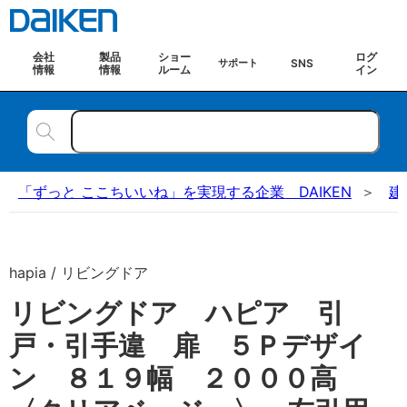
会社
製品
ショー
ログ
SNS
サポート
情報
情報
ルーム
イン
「ずっと ここちいいね」を実現する企業 DAIKEN
建
hapia / リビングドア
リビングドア ハピア 引
戸・引手違 扉 ５Ｐデザイ
ン ８１９幅 ２０００高