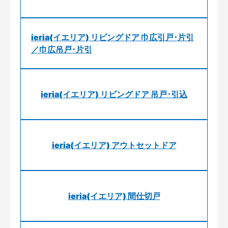
ieria(イエリア) リビングドア 巾広引戸･片引
／巾広吊戸･片引
ieria(イエリア) リビングドア 吊戸･引込
ieria(イエリア) アウトセットドア
ieria(イエリア) 間仕切戸