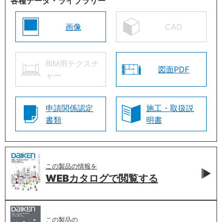
各種データ・ライブラリー
画像
CAD
BIM用テクスチ
図面PDF
ャー
申請関係認定
施工・取扱説
書類
明書
この製品の情報を
WEBカタログで
閲覧する
この製品の