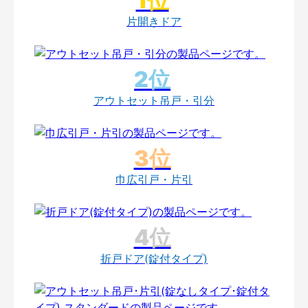
片開きドア
アウトセット吊戸・引分
巾広引戸・片引
折戸ドア(錠付タイプ)