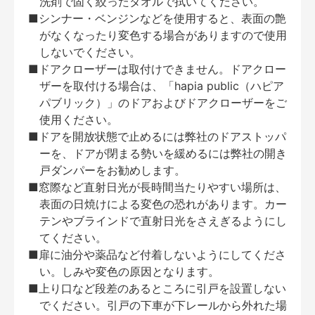
洗剤で固く絞ったタオルで拭いてください。
■シンナー・ベンジンなどを使用すると、表面の艶
がなくなったり変色する場合がありますので使用
しないでください。
■ドアクローザーは取付けできません。ドアクロー
ザーを取付ける場合は、「hapia public（ハピア
パブリック）」のドアおよびドアクローザーをご
使用ください。
■ドアを開放状態で止めるには弊社のドアストッパ
ーを、ドアが閉まる勢いを緩めるには弊社の開き
戸ダンパーをお勧めします。
■窓際など直射日光が長時間当たりやすい場所は、
表面の日焼けによる変色の恐れがあります。カー
テンやブラインドで直射日光をさえぎるようにし
てください。
■扉に油分や薬品など付着しないようにしてくださ
い。しみや変色の原因となります。
■上り口など段差のあるところに引戸を設置しない
でください。引戸の下車が下レールから外れた場