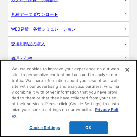
各種データダウンロード
WEB見積・各種シミュレーション
交換用部品の購入
修理・点検
We use cookies to improve your experience on our web
お問い合わせ
site, to personalize content and ads and to analyze our
traffic. We share information about your use of our web
ログイン
site with our advertising and analytics partners, who ma
y combine it with other information that you have provi
ded to them or that they have collected from your use
建築・設計関係者様向けサイト
of their services. Please click [Cookie Settings] to custo
mize your cookie settings on our website.
Privacy Poli
ユーザー登録サービス
cy
Cookie Settings
OK
WEB見積システム