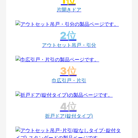
片開きドア
アウトセット吊戸・引分
巾広引戸・片引
折戸ドア(錠付タイプ)