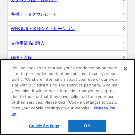
各種データダウンロード
WEB見積・各種シミュレーション
交換用部品の購入
修理・点検
We use cookies to improve your experience on our web
お問い合わせ
site, to personalize content and ads and to analyze our
traffic. We share information about your use of our web
ログイン
site with our advertising and analytics partners, who ma
y combine it with other information that you have provi
ded to them or that they have collected from your use
建築・設計関係者様向けサイト
of their services. Please click [Cookie Settings] to custo
mize your cookie settings on our website.
Privacy Poli
ユーザー登録サービス
cy
Cookie Settings
OK
WEB見積システム