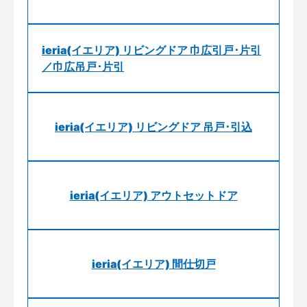
ieria(イエリア) リビングドア 巾広引戸･片引
／巾広吊戸･片引
ieria(イエリア) リビングドア 吊戸･引込
ieria(イエリア) アウトセットドア
ieria(イエリア) 間仕切戸