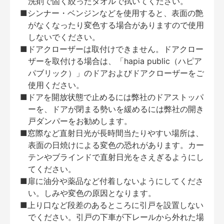
洗剤で固く絞ったタオルで拭いてください。
■シンナー・ベンジンなどを使用すると、表面の艶
がなくなったり変色する場合がありますので使用
しないでください。
■ドアクローザーは取付けできません。ドアクロー
ザーを取付ける場合は、「hapia public（ハピア
パブリック）」のドアおよびドアクローザーをご
使用ください。
■ドアを開放状態で止めるには弊社のドアストッパ
ーを、ドアが閉まる勢いを緩めるには弊社の開き
戸ダンパーをお勧めします。
■窓際など直射日光が長時間当たりやすい場所は、
表面の日焼けによる変色の恐れがあります。カー
テンやブラインドで直射日光をさえぎるようにし
てください。
■扉に油分や薬品など付着しないようにしてくださ
い。しみや変色の原因となります。
■上り口など段差のあるところに引戸を設置しない
でください。引戸の下車が下レールから外れた場