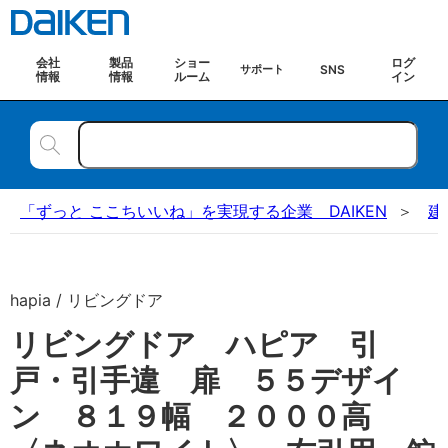
会社
製品
ショー
ログ
SNS
サポート
情報
情報
ルーム
イン
「ずっと ここちいいね」を実現する企業 DAIKEN
建
hapia / リビングドア
リビングドア ハピア 引
戸・引手違 扉 ５５デザイ
ン ８１９幅 ２０００高