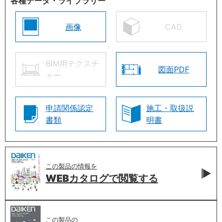
各種データ・ライブラリー
画像
CAD
BIM用テクスチ
図面PDF
ャー
申請関係認定
施工・取扱説
書類
明書
この製品の情報を
WEBカタログで
閲覧する
この製品の