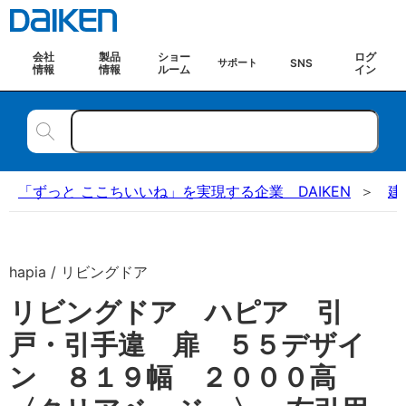
会社
製品
ショー
ログ
SNS
サポート
情報
情報
ルーム
イン
「ずっと ここちいいね」を実現する企業 DAIKEN
建
hapia / リビングドア
リビングドア ハピア 引
戸・引手違 扉 ５５デザイ
ン ８１９幅 ２０００高