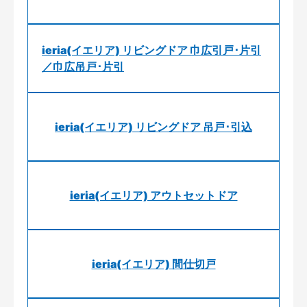
ieria(イエリア) リビングドア 巾広引戸･片引
／巾広吊戸･片引
ieria(イエリア) リビングドア 吊戸･引込
ieria(イエリア) アウトセットドア
ieria(イエリア) 間仕切戸