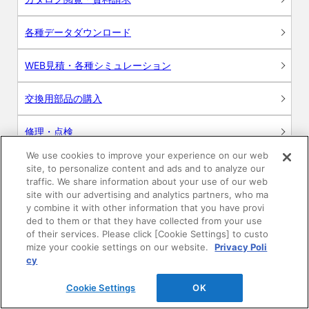
各種データダウンロード
WEB見積・各種シミュレーション
交換用部品の購入
修理・点検
We use cookies to improve your experience on our web
お問い合わせ
site, to personalize content and ads and to analyze our
traffic. We share information about your use of our web
ログイン
site with our advertising and analytics partners, who ma
y combine it with other information that you have provi
ded to them or that they have collected from your use
建築・設計関係者様向けサイト
of their services. Please click [Cookie Settings] to custo
mize your cookie settings on our website.
Privacy Poli
ユーザー登録サービス
cy
Cookie Settings
OK
WEB見積システム