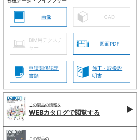
各種データ・ライブラリー
画像
CAD
BIM用テクスチ
図面PDF
ャー
申請関係認定
施工・取扱説
書類
明書
この製品の情報を
WEBカタログで
閲覧する
この製品の