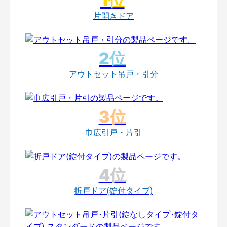
片開きドア
アウトセット吊戸・引分
巾広引戸・片引
折戸ドア(錠付タイプ)