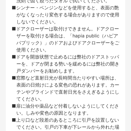
洗剤で固く絞ったタオルで拭いてください。
■シンナー・ベンジンなどを使用すると、表面の艶
がなくなったり変色する場合がありますので使用
しないでください。
■ドアクローザーは取付けできません。ドアクロー
ザーを取付ける場合は、「hapia public（ハピア
パブリック）」のドアおよびドアクローザーをご
使用ください。
■ドアを開放状態で止めるには弊社のドアストッパ
ーを、ドアが閉まる勢いを緩めるには弊社の開き
戸ダンパーをお勧めします。
■窓際など直射日光が長時間当たりやすい場所は、
表面の日焼けによる変色の恐れがあります。カー
テンやブラインドで直射日光をさえぎるようにし
てください。
■扉に油分や薬品など付着しないようにしてくださ
い。しみや変色の原因となります。
■上り口など段差のあるところに引戸を設置しない
でください。引戸の下車が下レールから外れた場