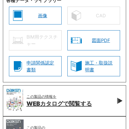
各種データ・ライブラリー
画像
CAD
BIM用テクスチ
図面PDF
ャー
申請関係認定
施工・取扱説
書類
明書
この製品の情報を
WEBカタログで
閲覧する
この製品の