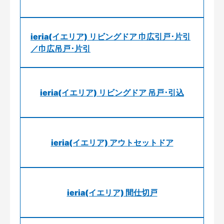
ieria(イエリア) リビングドア 巾広引戸･片引
／巾広吊戸･片引
ieria(イエリア) リビングドア 吊戸･引込
ieria(イエリア) アウトセットドア
ieria(イエリア) 間仕切戸