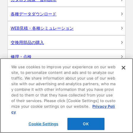
各種データダウンロード
WEB見積・各種シミュレーション
交換用部品の購入
修理・点検
We use cookies to improve your experience on our web
お問い合わせ
site, to personalize content and ads and to analyze our
traffic. We share information about your use of our web
ログイン
site with our advertising and analytics partners, who ma
y combine it with other information that you have provi
ded to them or that they have collected from your use
建築・設計関係者様向けサイト
of their services. Please click [Cookie Settings] to custo
mize your cookie settings on our website.
Privacy Poli
ユーザー登録サービス
cy
Cookie Settings
OK
WEB見積システム