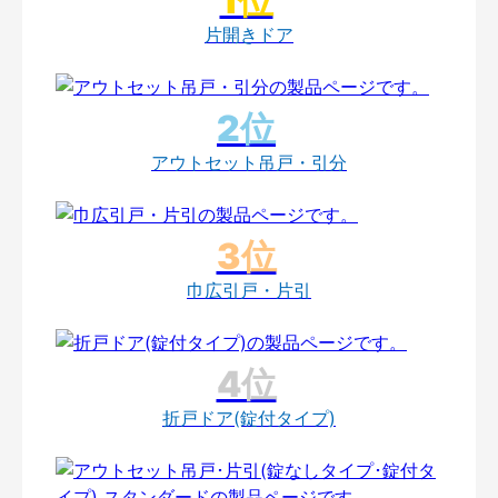
片開きドア
アウトセット吊戸・引分
巾広引戸・片引
折戸ドア(錠付タイプ)