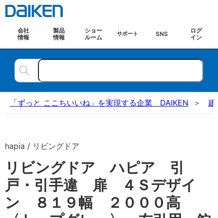
会社
製品
ショー
ログ
SNS
サポート
情報
情報
ルーム
イン
「ずっと ここちいいね」を実現する企業 DAIKEN
建
hapia / リビングドア
リビングドア ハピア 引
戸・引手違 扉 ４Ｓデザイ
ン ８１９幅 ２０００高