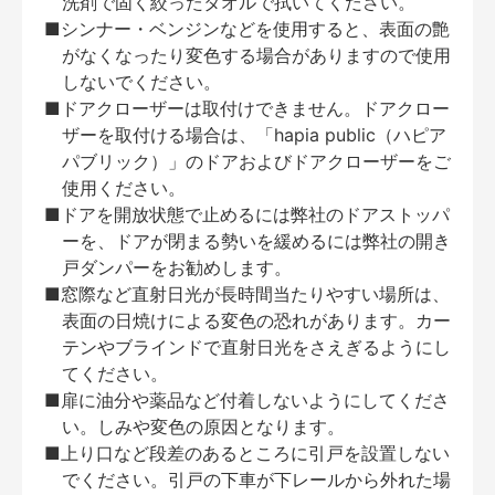
洗剤で固く絞ったタオルで拭いてください。
■シンナー・ベンジンなどを使用すると、表面の艶
がなくなったり変色する場合がありますので使用
しないでください。
■ドアクローザーは取付けできません。ドアクロー
ザーを取付ける場合は、「hapia public（ハピア
パブリック）」のドアおよびドアクローザーをご
使用ください。
■ドアを開放状態で止めるには弊社のドアストッパ
ーを、ドアが閉まる勢いを緩めるには弊社の開き
戸ダンパーをお勧めします。
■窓際など直射日光が長時間当たりやすい場所は、
表面の日焼けによる変色の恐れがあります。カー
テンやブラインドで直射日光をさえぎるようにし
てください。
■扉に油分や薬品など付着しないようにしてくださ
い。しみや変色の原因となります。
■上り口など段差のあるところに引戸を設置しない
でください。引戸の下車が下レールから外れた場