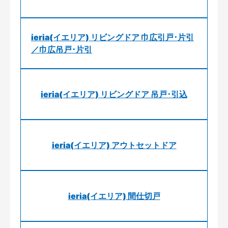
ieria(イエリア) リビングドア 巾広引戸･片引
／巾広吊戸･片引
ieria(イエリア) リビングドア 吊戸･引込
ieria(イエリア) アウトセットドア
ieria(イエリア) 間仕切戸