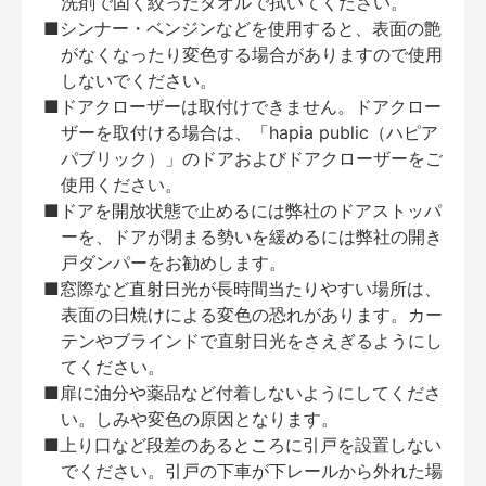
洗剤で固く絞ったタオルで拭いてください。
■シンナー・ベンジンなどを使用すると、表面の艶
がなくなったり変色する場合がありますので使用
しないでください。
■ドアクローザーは取付けできません。ドアクロー
ザーを取付ける場合は、「hapia public（ハピア
パブリック）」のドアおよびドアクローザーをご
使用ください。
■ドアを開放状態で止めるには弊社のドアストッパ
ーを、ドアが閉まる勢いを緩めるには弊社の開き
戸ダンパーをお勧めします。
■窓際など直射日光が長時間当たりやすい場所は、
表面の日焼けによる変色の恐れがあります。カー
テンやブラインドで直射日光をさえぎるようにし
てください。
■扉に油分や薬品など付着しないようにしてくださ
い。しみや変色の原因となります。
■上り口など段差のあるところに引戸を設置しない
でください。引戸の下車が下レールから外れた場