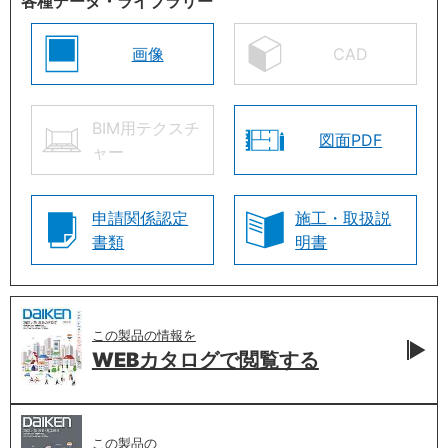
各種データ・ライブラリー
画像
CAD
BIM用テクスチ
図面PDF
ャー
申請関係認定
施工・取扱説
書類
明書
この製品の情報を
WEBカタログで
閲覧する
この製品の