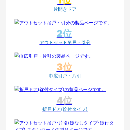
片開きドア
アウトセット吊戸・引分
巾広引戸・片引
折戸ドア(錠付タイプ)