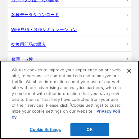
各種データダウンロード
WEB見積・各種シミュレーション
交換用部品の購入
修理・点検
We use cookies to improve your experience on our web
お問い合わせ
site, to personalize content and ads and to analyze our
traffic. We share information about your use of our web
ログイン
site with our advertising and analytics partners, who ma
y combine it with other information that you have provi
ded to them or that they have collected from your use
建築・設計関係者様向けサイト
of their services. Please click [Cookie Settings] to custo
mize your cookie settings on our website.
Privacy Poli
ユーザー登録サービス
cy
Cookie Settings
OK
WEB見積システム