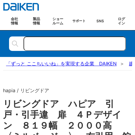
会社
製品
ショー
ログ
SNS
サポート
情報
情報
ルーム
イン
「ずっと ここちいいね」を実現する企業 DAIKEN
建
hapia / リビングドア
リビングドア ハピア 引
戸・引手違 扉 ４Ｐデザイ
ン ８１９幅 ２０００高