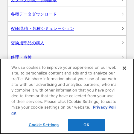
各種データダウンロード
WEB見積・各種シミュレーション
交換用部品の購入
修理・点検
We use cookies to improve your experience on our web
お問い合わせ
site, to personalize content and ads and to analyze our
traffic. We share information about your use of our web
ログイン
site with our advertising and analytics partners, who ma
y combine it with other information that you have provi
ded to them or that they have collected from your use
建築・設計関係者様向けサイト
of their services. Please click [Cookie Settings] to custo
mize your cookie settings on our website.
Privacy Poli
ユーザー登録サービス
cy
Cookie Settings
OK
WEB見積システム