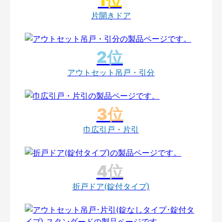
片開きドア
アウトセット吊戸・引分
巾広引戸・片引
折戸ドア(錠付タイプ)