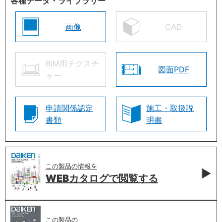
各種データ・ライブラリー
画像
CAD
BIM用テクスチ
図面PDF
ャー
申請関係認定
施工・取扱説
書類
明書
この製品の情報を
WEBカタログで
閲覧する
この製品の