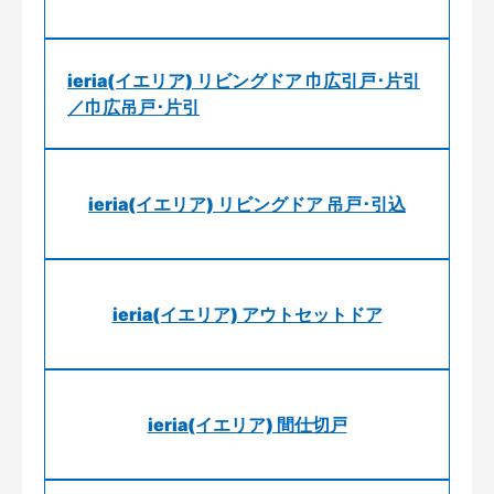
ieria(イエリア) リビングドア 巾広引戸･片引
／巾広吊戸･片引
ieria(イエリア) リビングドア 吊戸･引込
ieria(イエリア) アウトセットドア
ieria(イエリア) 間仕切戸