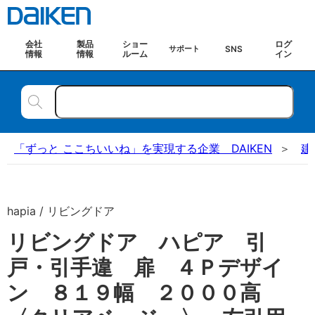
会社
製品
ショー
ログ
SNS
サポート
情報
情報
ルーム
イン
「ずっと ここちいいね」を実現する企業 DAIKEN
建
hapia / リビングドア
リビングドア ハピア 引
戸・引手違 扉 ４Ｐデザイ
ン ８１９幅 ２０００高