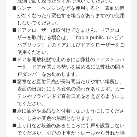
洗剤で固く絞ったタオルで拭いてください。
■シンナー・ベンジンなどを使用すると、表面の艶
がなくなったり変色する場合がありますので使用
しないでください。
■ドアクローザーは取付けできません。ドアクロー
ザーを取付ける場合は、「hapia public（ハピア
パブリック）」のドアおよびドアクローザーをご
使用ください。
■ドアを開放状態で止めるには弊社のドアストッパ
ーを、ドアが閉まる勢いを緩めるには弊社の開き
戸ダンパーをお勧めします。
■窓際など直射日光が長時間当たりやすい場所は、
表面の日焼けによる変色の恐れがあります。カー
テンやブラインドで直射日光をさえぎるようにし
てください。
■扉に油分や薬品など付着しないようにしてくださ
い。しみや変色の原因となります。
■上り口など段差のあるところに引戸を設置しない
でください。引戸の下車が下レールから外れた場