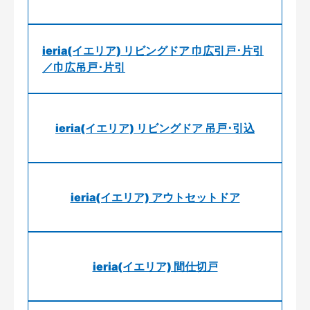
ieria(イエリア) リビングドア 巾広引戸･片引
／巾広吊戸･片引
ieria(イエリア) リビングドア 吊戸･引込
ieria(イエリア) アウトセットドア
ieria(イエリア) 間仕切戸