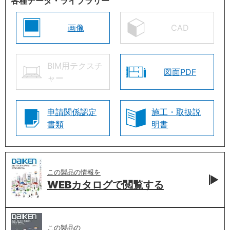
各種データ・ライブラリー
画像
CAD
BIM用テクスチ
図面PDF
ャー
申請関係認定
施工・取扱説
書類
明書
この製品の情報を
WEBカタログで
閲覧する
この製品の