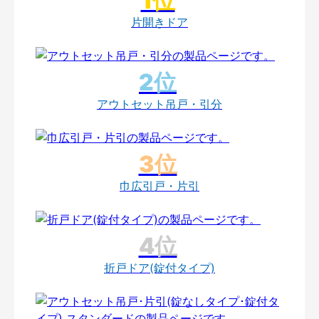
片開きドア
アウトセット吊戸・引分
巾広引戸・片引
折戸ドア(錠付タイプ)