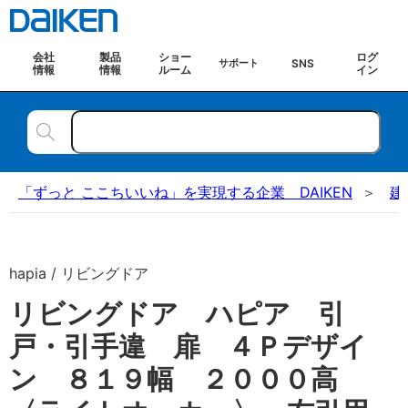
会社
製品
ショー
ログ
SNS
サポート
情報
情報
ルーム
イン
「ずっと ここちいいね」を実現する企業 DAIKEN
建
hapia / リビングドア
リビングドア ハピア 引
戸・引手違 扉 ４Ｐデザイ
ン ８１９幅 ２０００高