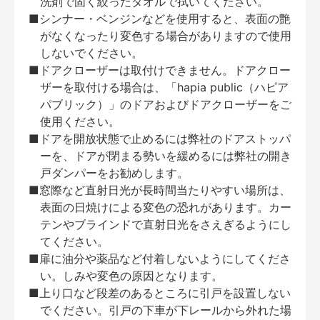
洗剤で固く絞ったタオルで拭いてください。
■シンナー・ベンジンなどを使用すると、表面の艶
がなくなったり変色する場合がありますので使用
しないでください。
■ドアクローザーは取付けできません。ドアクロー
ザーを取付ける場合は、「hapia public（ハピア
パブリック）」のドアおよびドアクローザーをご
使用ください。
■ドアを開放状態で止めるには弊社のドアストッパ
ーを、ドアが閉まる勢いを緩めるには弊社の開き
戸ダンパーをお勧めします。
■窓際など直射日光が長時間当たりやすい場所は、
表面の日焼けによる変色の恐れがあります。カー
テンやブラインドで直射日光をさえぎるようにし
てください。
■扉に油分や薬品など付着しないようにしてくださ
い。しみや変色の原因となります。
■上り口など段差のあるところに引戸を設置しない
でください。引戸の下車が下レールから外れた場