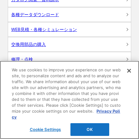
各種データダウンロード
WEB見積・各種シミュレーション
交換用部品の購入
修理・点検
We use cookies to improve your experience on our web
お問い合わせ
site, to personalize content and ads and to analyze our
traffic. We share information about your use of our web
ログイン
site with our advertising and analytics partners, who ma
y combine it with other information that you have provi
ded to them or that they have collected from your use
建築・設計関係者様向けサイト
of their services. Please click [Cookie Settings] to custo
mize your cookie settings on our website.
Privacy Poli
ユーザー登録サービス
cy
Cookie Settings
OK
WEB見積システム