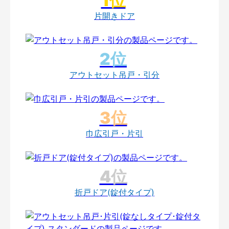
片開きドア
アウトセット吊戸・引分
巾広引戸・片引
折戸ドア(錠付タイプ)